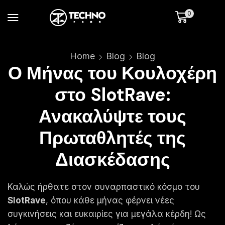
0
Home
Blog
Blog
Ο Μήνας του Κουλοχέρη
στο SlotRave:
Ανακαλύψτε τους
Πρωταθλητές της
Διασκέδασης
Καλώς ήρθατε στον συναρπαστικό κόσμο του
SlotRave
, όπου κάθε μήνας φέρνει νέες
συγκινήσεις και ευκαιρίες για μεγάλα κέρδη! Ως