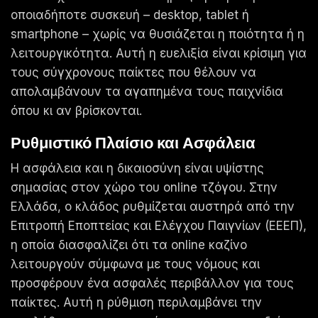
οποιαδήποτε συσκευή – desktop, tablet ή
smartphone – χωρίς να θυσιάζεται η ποιότητα ή η
λειτουργικότητα. Αυτή η ευελιξία είναι κρίσιμη για
τους σύγχρονους παίκτες που θέλουν να
απολαμβάνουν τα αγαπημένα τους παιχνίδια
όπου κι αν βρίσκονται.
Ρυθμιστικό Πλαίσιο και Ασφάλεια
Η ασφάλεια και η δικαιοσύνη είναι υψίστης
σημασίας στον χώρο του online τζόγου. Στην
Ελλάδα, ο κλάδος ρυθμίζεται αυστηρά από την
Επιτροπή Εποπτείας και Ελέγχου Παιγνίων (ΕΕΕΠ),
η οποία διασφαλίζει ότι τα online καζίνο
λειτουργούν σύμφωνα με τους νόμους και
προσφέρουν ένα ασφαλές περιβάλλον για τους
παίκτες. Αυτή η ρύθμιση περιλαμβάνει την