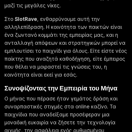
μαζί τις μεγάλες νίκες.
Στο
SlotRave
, ενθαρρύνουμε αυτή την
αλληλεπίδραση. Η κοινότητα των παικτών είναι
ένα ζωντανό κομμάτι της εμπειρίας μας, και η
ανταλλαγή απόψεων και στρατηγικών μπορεί να
εμπλουτίσει το παιχνίδι για όλους. Είτε είστε νέος
παίκτης που αναζητά καθοδήγηση, είτε έμπειρος
που θέλει να μοιραστεί τις γνώσεις του, η
κοινότητα είναι εκεί για εσάς.
Συνοψίζοντας την Εμπειρία του Μήνα
Ο μήνας που πέρασε ήταν γεμάτος δράση και
συναρπαστικές στιγμές στα online καζίνο. Τα
παιχνίδια που αναδείξαμε προσέφεραν μια
μοναδική ευκαιρία να ζήσετε την τεχνολογία
αιχμής, την ασφάλεια ενός ρυθμισμένου