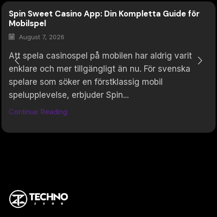
Spin Sweet Casino App: Din Kompletta Guide för
Mobilspel
August 7, 2026
Att spela casinospel på mobilen har aldrig varit
enklare och mer tillgängligt än nu. För svenska
spelare som söker en förstklassig mobil
spelupplevelse, erbjuder Spin...
Continue Reading