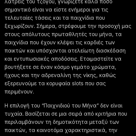
λάτρεις του τζόγου, γνωρίζετε καλά πόσο
σημαντικό είναι να είστε ενήμεροι για τις
τελευταίες τάσεις και τα παιχνίδια που
ξεχωρίζουν. Σήμερα, στρέφουμε την προσοχή μας
στους απόλυτους πρωταθλητές του μήνα, τα
παιχνίδια που έχουν κλέψει τις καρδιές των
παικτών και υπόσχονται ατελείωτη διασκέδαση
και εντυπωσιακές αποδόσεις. Ετοιμαστείτε να
βουτήξετε σε έναν κόσμο γεμάτο χρώματα,
ήχους και την αδρεναλίνη της νίκης, καθώς
εξερευνούμε τα κορυφαία slots που σας
περιμένουν.
Η επιλογή του “Παιχνιδιού του Μήνα” δεν είναι
τυχαία. Βασίζεται σε μια σειρά από κριτήρια που
περιλαμβάνουν τη δημοτικότητα μεταξύ των
παικτών, τα καινοτόμα χαρακτηριστικά, την