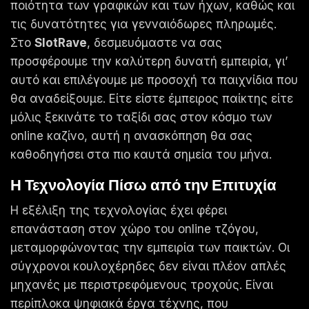
ποιότητα των γραφικών και των ήχων, καθώς και
τις δυνατότητες για γενναιόδωρες πληρωμές.
Στο
SlotRave
, δεσμευόμαστε να σας
προσφέρουμε την καλύτερη δυνατή εμπειρία, γι’
αυτό και επιλέγουμε με προσοχή τα παιχνίδια που
θα αναδείξουμε. Είτε είστε έμπειρος παίκτης είτε
μόλις ξεκινάτε το ταξίδι σας στον κόσμο των
online καζίνο, αυτή η ανασκόπηση θα σας
καθοδηγήσει στα πιο καυτά σημεία του μήνα.
Η Τεχνολογία Πίσω από την Επιτυχία
Η εξέλιξη της τεχνολογίας έχει φέρει
επανάσταση στον χώρο του online τζόγου,
μεταμορφώνοντας την εμπειρία των παικτών. Οι
σύγχρονοι κουλοχέρηδες δεν είναι πλέον απλές
μηχανές με περιστρεφόμενους τροχούς. Είναι
περίπλοκα ψηφιακά έργα τέχνης, που