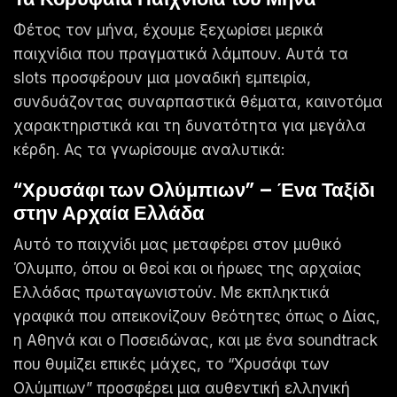
Φέτος τον μήνα, έχουμε ξεχωρίσει μερικά
παιχνίδια που πραγματικά λάμπουν. Αυτά τα
slots προσφέρουν μια μοναδική εμπειρία,
συνδυάζοντας συναρπαστικά θέματα, καινοτόμα
χαρακτηριστικά και τη δυνατότητα για μεγάλα
κέρδη. Ας τα γνωρίσουμε αναλυτικά:
“Χρυσάφι των Ολύμπιων” – Ένα Ταξίδι
στην Αρχαία Ελλάδα
Αυτό το παιχνίδι μας μεταφέρει στον μυθικό
Όλυμπο, όπου οι θεοί και οι ήρωες της αρχαίας
Ελλάδας πρωταγωνιστούν. Με εκπληκτικά
γραφικά που απεικονίζουν θεότητες όπως ο Δίας,
η Αθηνά και ο Ποσειδώνας, και με ένα soundtrack
που θυμίζει επικές μάχες, το “Χρυσάφι των
Ολύμπιων” προσφέρει μια αυθεντική ελληνική