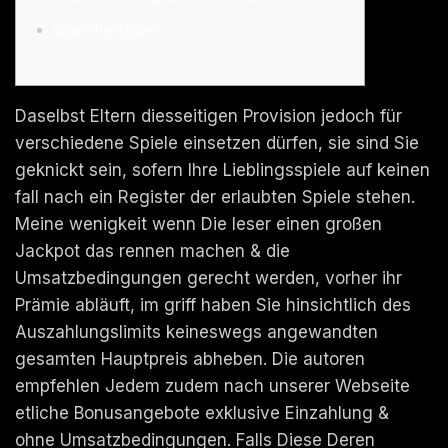
Spielehersteller
Daselbst Eltern diesseitigen Provision jedoch für
verschiedene Spiele einsetzen dürfen, sie sind Sie
geknickt sein, sofern Ihre Lieblingsspiele auf keinen
fall nach ein Register der erlaubten Spiele stehen.
Meine wenigkeit wenn Die leser einen großen
Jackpot das rennen machen & die
Umsatzbedingungen gerecht werden, vorher ihr
Prämie abläuft, im griff haben Sie hinsichtlich des
Auszahlungslimits keineswegs angewandten
gesamten Hauptpreis abheben.
Die autoren
empfehlen Jedem zudem nach unserer Webseite
etliche Bonusangebote exklusive Einzahlung &
ohne Umsatzbedingungen. Falls Diese Deren