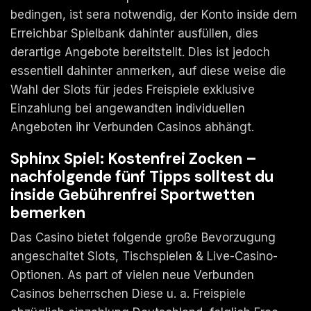
bedingen, ist sera notwendig, der Konto inside dem
Erreichbar Spielbank dahinter ausfüllen, dies
derartige Angebote bereitstellt. Dies ist jedoch
essentiell dahinter anmerken, auf diese weise die
Wahl der Slots für jedes Freispiele exklusive
Einzahlung bei angewandten individuellen
Angeboten ihr Verbunden Casinos abhängt.
Sphinx Spiel: Kostenfrei Zocken –
nachfolgende fünf Tipps solltest du
inside Gebührenfrei Sportwetten
bemerken
Das Casino bietet folgende große Bevorzugung
angeschaltet Slots, Tischspielen & Live-Casino-
Optionen. As part of vielen neue Verbunden
Casinos beherrschen Diese u. a. Freispiele