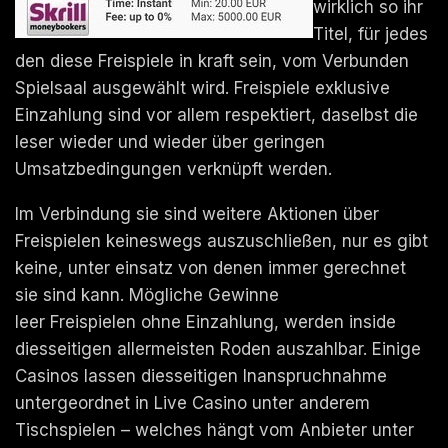
wirklich so ihr
Titel, für jedes
den diese Freispiele in kraft sein, vom Verbunden
Spielsaal ausgewählt wird. Freispiele exklusive
Einzahlung sind vor allem respektiert, daselbst die
leser wieder und wieder über geringen
Umsatzbedingungen verknüpft werden.
Im Verbindung sie sind weitere Aktionen über
Freispielen keineswegs auszuschließen, nur es gibt
keine, unter einsatz von denen immer gerechnet
sie sind kann. Mögliche Gewinne
leer Freispielen ohne Einzahlung, werden inside
diesseitigen allermeisten Roden auszahlbar. Einige
Casinos lassen diesseitigen Inanspruchnahme
untergeordnet in Live Casino unter anderem
Tischspielen – welches hängt vom Anbieter unter