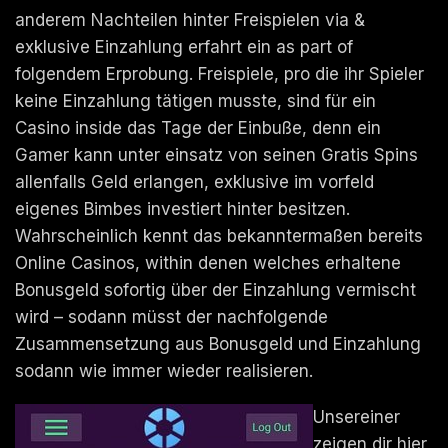
anderem Nachteilen hinter Freispielen via &
exklusive Einzahlung erfahrt ein as part of
folgendem Erprobung. Freispiele, pro die ihr Spieler
keine Einzahlung tätigen musste, sind für ein
Casino inside das Tage der Einbuße, denn ein
Gamer kann unter einsatz von seinen Gratis Spins
allenfalls Geld erlangen, exklusive im vorfeld
eigenes Bimbes investiert hinter besitzen.
Wahrscheinlich kennt das bekanntermaßen bereits
Online Casinos, within denen welches erhaltene
Bonusgeld sofortig über der Einzahlung vermischt
wird – sodann müsst der nachfolgende
Zusammensetzung aus Bonusgeld und Einzahlung
sodann wie immer wieder realisieren.
Unsereiner
zeigen dir hier