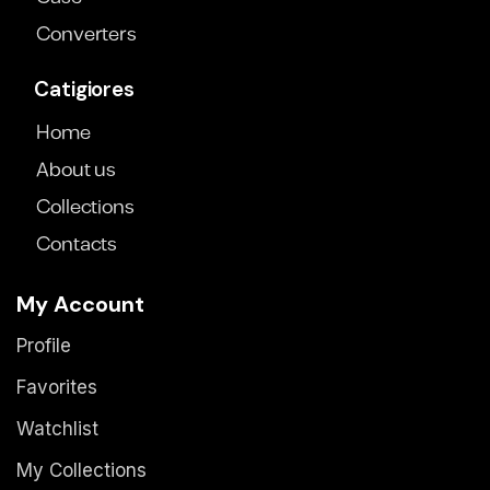
Converters
Catigiores
Home
About us
Collections
Contacts
My Account
Profile
Favorites
Watchlist
My Collections