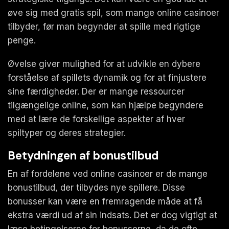
øve sig med gratis spil, som mange online casinoer
tilbyder, før man begynder at spille med rigtige
penge.
Øvelse giver mulighed for at udvikle en dybere
forståelse af spillets dynamik og for at finjustere
sine færdigheder. Der er mange ressourcer
tilgængelige online, som kan hjælpe begyndere
med at lære de forskellige aspekter af hver
spiltyper og deres strategier.
Betydningen af bonustilbud
En af fordelene ved online casinoer er de mange
bonustilbud, der tilbydes nye spillere. Disse
bonusser kan være en fremragende måde at få
ekstra værdi ud af sin indsats. Det er dog vigtigt at