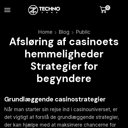
0
Home
Blog
Public
Afsløring af casinoets
hemmeligheder
Strategier for
begyndere
Grundlæggende casinostrategier
Når man starter sin rejse ind i casinouniverset, er
det vigtigt at forstå de grundlæggende strategier,
der kan hjælpe med at maksimere chancerne for