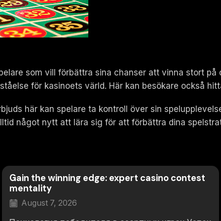
lare som vill förbättra sina chanser att vinna stort på 
ståelse för kasinoets värld. Här kan besökare också hitta 
uds här kan spelare ta kontroll över sin spelupplevels
ltid något nytt att lära sig för att förbättra dina spelstra
Gain the winning edge: expert casino contest
mentality
August 7, 2026