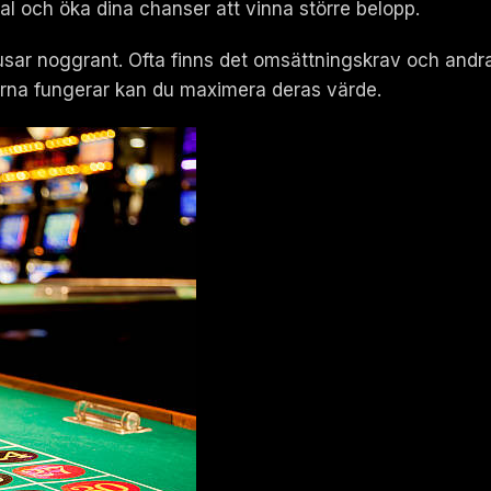
al och öka dina chanser att vinna större belopp.
bonusar noggrant. Ofta finns det omsättningskrav och a
rna fungerar kan du maximera deras värde.