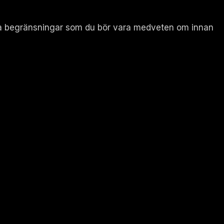
ndra begränsningar som du bör vara medveten om innan