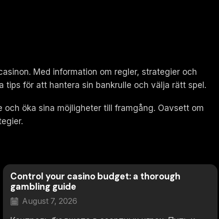
casinon. Med information om regler, strategier och
tips för att hantera sin bankrulle och välja rätt spel.
e och öka sina möjligheter till framgång. Oavsett om
tegier.
Control your casino budget: a thorough
gambling guide
August 7, 2026