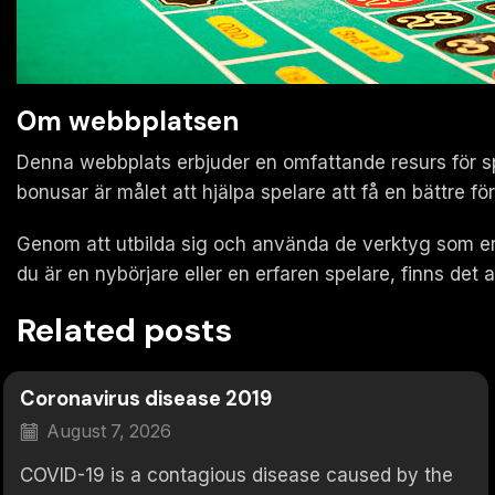
Om webbplatsen
Denna webbplats erbjuder en omfattande resurs för spe
bonusar är målet att hjälpa spelare att få en bättre för
Genom att utbilda sig och använda de verktyg som erbj
du är en nybörjare eller en erfaren spelare, finns det al
Related posts
Coronavirus disease 2019
August 7, 2026
COVID-19 is a contagious disease caused by the