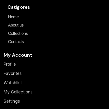
Catigiores
Home
About us
Collections
Contacts
My Account
Profile
Favorites
Watchlist
My Collections
Settings