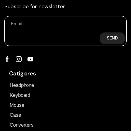
Subscribe for newsletter
SEND
Catigiores
Headphone
Keyboard
Mouse
Case
Converters