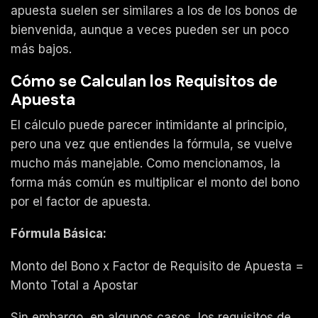
apuesta suelen ser similares a los de los bonos de
bienvenida, aunque a veces pueden ser un poco
más bajos.
Cómo se Calculan los Requisitos de
Apuesta
El cálculo puede parecer intimidante al principio,
pero una vez que entiendes la fórmula, se vuelve
mucho más manejable. Como mencionamos, la
forma más común es multiplicar el monto del bono
por el factor de apuesta.
Fórmula Básica:
Monto del Bono x Factor de Requisito de Apuesta =
Monto Total a Apostar
Sin embargo, en algunos casos, los requisitos de