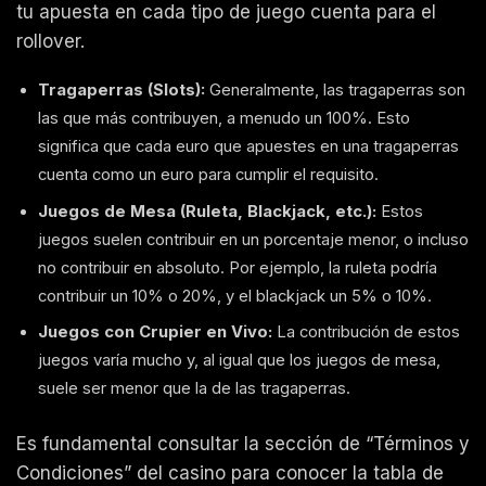
tu apuesta en cada tipo de juego cuenta para el
rollover.
Tragaperras (Slots):
Generalmente, las tragaperras son
las que más contribuyen, a menudo un 100%. Esto
significa que cada euro que apuestes en una tragaperras
cuenta como un euro para cumplir el requisito.
Juegos de Mesa (Ruleta, Blackjack, etc.):
Estos
juegos suelen contribuir en un porcentaje menor, o incluso
no contribuir en absoluto. Por ejemplo, la ruleta podría
contribuir un 10% o 20%, y el blackjack un 5% o 10%.
Juegos con Crupier en Vivo:
La contribución de estos
juegos varía mucho y, al igual que los juegos de mesa,
suele ser menor que la de las tragaperras.
Es fundamental consultar la sección de “Términos y
Condiciones” del casino para conocer la tabla de