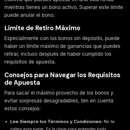
mientras tienes un bono activo. Superar este límite
puede anular el bono.
Límite de Retiro Máximo
Especialmente con los bonos sin depósito, puede
haber un límite máximo de ganancias que puedes
retirar, incluso después de haber cumplido los
requisitos de apuesta.
Consejos para Navegar los Requisitos
de Apuesta
Para sacar el máximo provecho de los bonos y
evitar sorpresas desagradables, ten en cuenta
estos consejos:
Lee Siempre los Términos y Condiciones:
No te
saltes esta parte. Es la clave para entender todo.