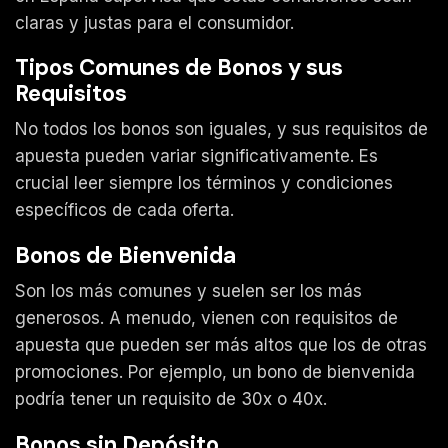
claras y justas para el consumidor.
Tipos Comunes de Bonos y sus
Requisitos
No todos los bonos son iguales, y sus requisitos de
apuesta pueden variar significativamente. Es
crucial leer siempre los términos y condiciones
específicos de cada oferta.
Bonos de Bienvenida
Son los más comunes y suelen ser los más
generosos. A menudo, vienen con requisitos de
apuesta que pueden ser más altos que los de otras
promociones. Por ejemplo, un bono de bienvenida
podría tener un requisito de 30x o 40x.
Bonos sin Depósito