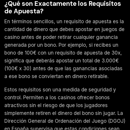
¿Qué son Exactamente los Requisitos
de Apuesta?
En términos sencillos, un requisito de apuesta es la
cantidad de dinero que debes apostar en juegos de
casino antes de poder retirar cualquier ganancia
generada por un bono. Por ejemplo, si recibes un
bono de 100€ con un requisito de apuesta de 30x,
significa que deberás apostar un total de 3.000€
(100€ x 30) antes de que las ganancias asociadas
a ese bono se conviertan en dinero retirable.
Estos requisitos son una medida de seguridad y
control. Permiten a los casinos ofrecer bonos
atractivos sin el riesgo de que los jugadores
simplemente retiren el dinero del bono sin jugar. La
Dirección General de Ordenación del Juego (DGOJ)
en España supervisa que estas condiciones sean