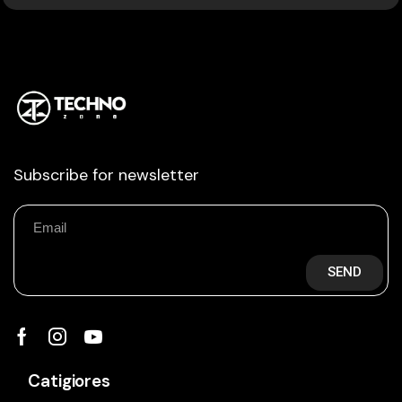
Subscribe for newsletter
SEND
Catigiores