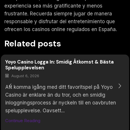
experiencia sea más gratificante y menos
frustrante. Recuerda siempre jugar de manera
responsable y disfrutar del entretenimiento que
ofrecen los casinos online regulados en España.
Related posts
Yoyo Casino Logga In: Smidig Åtkomst & Bästa
Spelupplevelsen
August 6, 2026
Att komma igång med ditt favoritspel på Yoyo
Casino är enklare än du tror, och en smidig
inloggningsprocess är nyckeln till en oavbruten
spelupplevelse. Oavsett...
Continue Reading