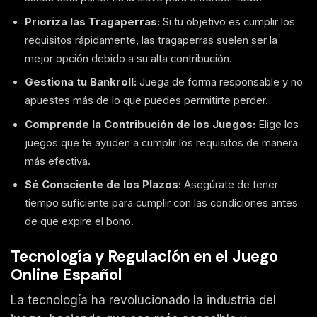
Prioriza las Tragaperras:
Si tu objetivo es cumplir los
requisitos rápidamente, las tragaperras suelen ser la
mejor opción debido a su alta contribución.
Gestiona tu Bankroll:
Juega de forma responsable y no
apuestes más de lo que puedes permitirte perder.
Comprende la Contribución de los Juegos:
Elige los
juegos que te ayuden a cumplir los requisitos de manera
más efectiva.
Sé Consciente de los Plazos:
Asegúrate de tener
tiempo suficiente para cumplir con las condiciones antes
de que expire el bono.
Tecnología y Regulación en el Juego
Online Español
La tecnología ha revolucionado la industria del