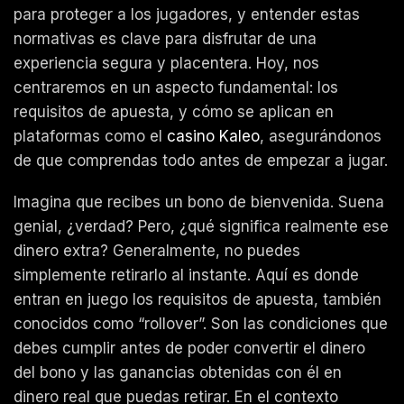
para proteger a los jugadores, y entender estas
normativas es clave para disfrutar de una
experiencia segura y placentera. Hoy, nos
centraremos en un aspecto fundamental: los
requisitos de apuesta, y cómo se aplican en
plataformas como el
casino Kaleo
, asegurándonos
de que comprendas todo antes de empezar a jugar.
Imagina que recibes un bono de bienvenida. Suena
genial, ¿verdad? Pero, ¿qué significa realmente ese
dinero extra? Generalmente, no puedes
simplemente retirarlo al instante. Aquí es donde
entran en juego los requisitos de apuesta, también
conocidos como “rollover”. Son las condiciones que
debes cumplir antes de poder convertir el dinero
del bono y las ganancias obtenidas con él en
dinero real que puedas retirar. En el contexto