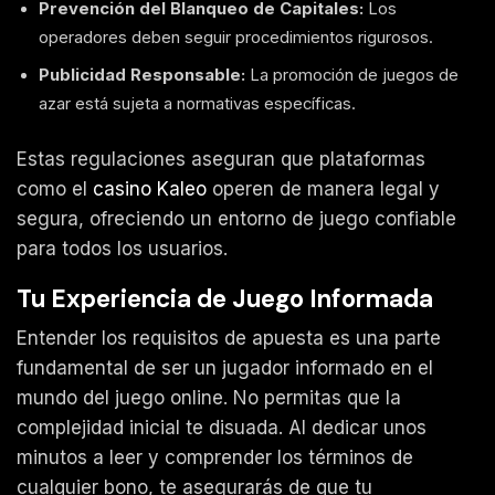
Prevención del Blanqueo de Capitales:
Los
operadores deben seguir procedimientos rigurosos.
Publicidad Responsable:
La promoción de juegos de
azar está sujeta a normativas específicas.
Estas regulaciones aseguran que plataformas
como el
casino Kaleo
operen de manera legal y
segura, ofreciendo un entorno de juego confiable
para todos los usuarios.
Tu Experiencia de Juego Informada
Entender los requisitos de apuesta es una parte
fundamental de ser un jugador informado en el
mundo del juego online. No permitas que la
complejidad inicial te disuada. Al dedicar unos
minutos a leer y comprender los términos de
cualquier bono, te asegurarás de que tu