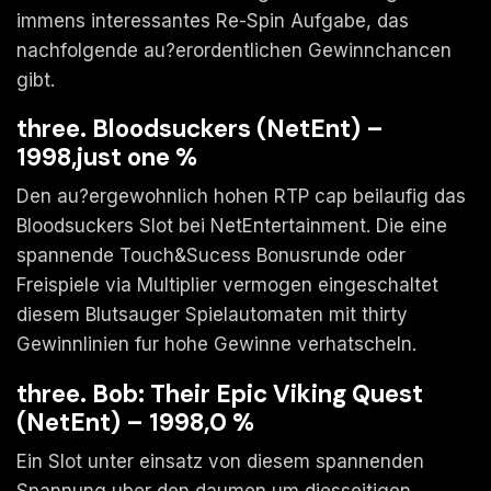
immens interessantes Re-Spin Aufgabe, das
nachfolgende au?erordentlichen Gewinnchancen
gibt.
three. Bloodsuckers (NetEnt) –
1998,just one %
Den au?ergewohnlich hohen RTP cap beilaufig das
Bloodsuckers Slot bei NetEntertainment. Die eine
spannende Touch&Sucess Bonusrunde oder
Freispiele via Multiplier vermogen eingeschaltet
diesem Blutsauger Spielautomaten mit thirty
Gewinnlinien fur hohe Gewinne verhatscheln.
three. Bob: Their Epic Viking Quest
(NetEnt) – 1998,0 %
Ein Slot unter einsatz von diesem spannenden
Spannung uber den daumen um diesseitigen