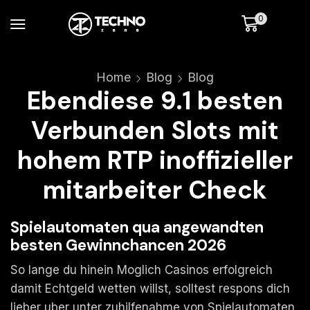
0
Home
Blog
Blog
Ebendiese 9.1 besten
Verbunden Slots mit
hohem RTP inoffizieller
mitarbeiter Check
Spielautomaten qua angewandten
besten Gewinnchancen 2026
So lange du hinein Moglich Casinos erfolgreich
damit Echtgeld wetten willst, solltest respons dich
lieber uber unter zuhilfenahme von Spielautomaten