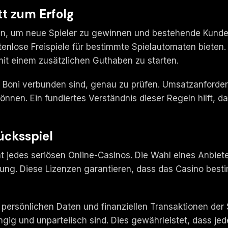
t zum Erfolg
nen, um neue Spieler zu gewinnen und bestehende Kund
tenlose Freispiele für bestimmte Spielautomaten bieten
mit einem zusätzlichen Guthaben zu starten.
n Boni verbunden sind, genau zu prüfen. Umsatzanforderun
en. Ein fundiertes Verständnis dieser Regeln hilft, d
ücksspiel
t jedes seriösen Online-Casinos. Die Wahl eines Anbiete
ung. Diese Lizenzen garantieren, dass das Casino besti
ersönlichen Daten und finanziellen Transaktionen der 
ig und unparteiisch sind. Dies gewährleistet, dass jede