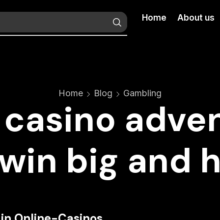
Home
About us
Home
Blog
Gambling
g casino adven
win big and 
 in Online-Casinos