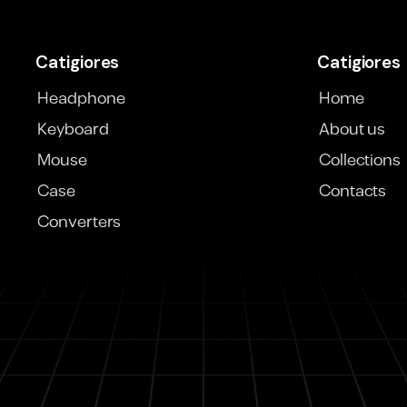
Catigiores
Catigiores
Headphone
Home
Keyboard
About us
Mouse
Collections
Case
Contacts
Converters