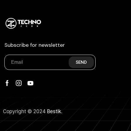
Subscribe for newsletter
SEND
Copyright © 2024
Bestik
.