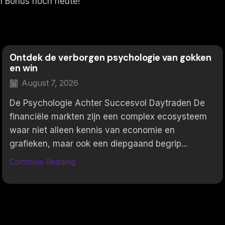
n Bonus noch heute!
Ontdek de verborgen psychologie van gokken
en win
August 7, 2026
De Psychologie Achter Succesvol Daytraden De
financiële markten zijn een complex ecosysteem
waar niet alleen kennis van economie en
grafieken, maar ook een diepgaand begrip...
Continue Reading