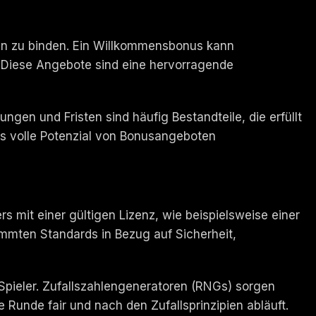
en zu binden. Ein Willkommensbonus kann
. Diese Angebote sind eine hervorragende
gen und Fristen sind häufig Bestandteile, die erfüllt
as volle Potenzial von Bonusangeboten
rs mit einer gültigen Lizenz, wie beispielsweise einer
mmten Standards in Bezug auf Sicherheit,
Spieler. Zufallszahlengeneratoren (RNGs) sorgen
 Runde fair und nach den Zufallsprinzipien abläuft.