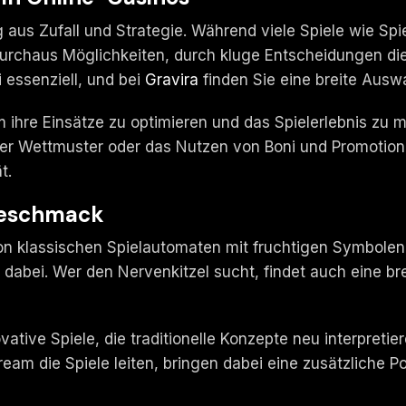
g aus Zufall und Strategie. Während viele Spiele wie S
e durchaus Möglichkeiten, durch kluge Entscheidungen d
 essenziell, und bei
Gravira
finden Sie eine breite Ausw
m ihre Einsätze zu optimieren und das Spielerlebnis zu 
ner Wettmuster oder das Nutzen von Boni und Promotio
t.
Geschmack
g. Von klassischen Spielautomaten mit fruchtigen Symbol
dabei. Wer den Nervenkitzel sucht, findet auch eine br
ative Spiele, die traditionelle Konzepte neu interpretie
am die Spiele leiten, bringen dabei eine zusätzliche Po