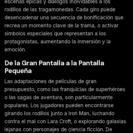
escenas épicas y diálogos inolvidables a los
rodillos de las tragamonedas. Cada giro puede
desencadenar una secuencia de bonificación que
recrea un momento clave de la trama, o activar
símbolos especiales que representan a los
protagonistas, aumentando la inmersión y la
emoción.
De la Gran Pantalla a la Pantalla
Pequeña
Las adaptaciones de películas de gran
presupuesto, como las franquicias de superhéroes
o las sagas de aventura, son particularmente
populares. Los jugadores pueden encontrarse
girando los rodillos junto a Iron Man, luchando
contra el mal con Lara Croft, o explorando galaxias
lejanas con personajes de ciencia ficción. De