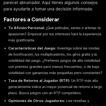
parecer abrumador. Aquí tienes algunos consejos
para ayudarte a tomar una decisión informada:
Factores a Considerar
Tu Afición Personal:
¿Qué películas, series o artistas te
apasionan? Empezar por tus intereses hará la experiencia
más gratificante.
Características del Juego:
Investiga sobre las rondas
de bonificación, los multiplicadores, los giros gratis y la
volatilidad del juego. ¿Prefieres juegos de alta volatilidad
con premios grandes pero menos frecuentes, o de baja
volatilidad con ganancias más pequeñas pero constantes?
Tasa de Retorno al Jugador (RTP):
Un RTP más alto
generalmente indica un mayor potencial de retorno a largo
plazo. Busca juegos con un RTP competitivo.
Opiniones de Otros Jugadores:
Lee reseñas y