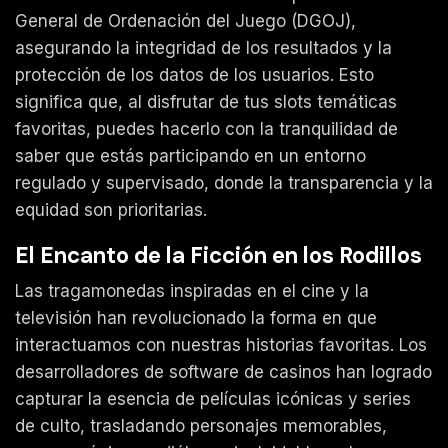
General de Ordenación del Juego (DGOJ),
asegurando la integridad de los resultados y la
protección de los datos de los usuarios. Esto
significa que, al disfrutar de tus slots temáticas
favoritas, puedes hacerlo con la tranquilidad de
saber que estás participando en un entorno
regulado y supervisado, donde la transparencia y la
equidad son prioritarias.
El Encanto de la Ficción en los Rodillos
Las tragamonedas inspiradas en el cine y la
televisión han revolucionado la forma en que
interactuamos con nuestras historias favoritas. Los
desarrolladores de software de casinos han logrado
capturar la esencia de películas icónicas y series
de culto, trasladando personajes memorables,