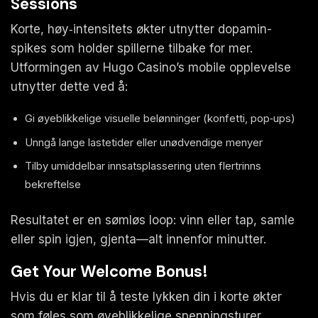
Sessions
Korte, høy‑intensitets økter utnytter dopamin-
spikes som holder spillerne tilbake for mer.
Utformingen av Hugo Casino’s mobile opplevelse
utnytter dette ved å:
Gi øyeblikkelige visuelle belønninger (konfetti, pop‑ups)
Unngå lange lastetider eller unødvendige menyer
Tilby umiddelbar innsatsplassering uten flertrinns
bekreftelse
Resultatet er en sømløs loop: vinn eller tap, samle
eller spin igjen, gjenta—alt innenfor minutter.
Get Your Welcome Bonus!
Hvis du er klar til å teste lykken din i korte økter
som føles som øyeblikkelige spenningsturer,