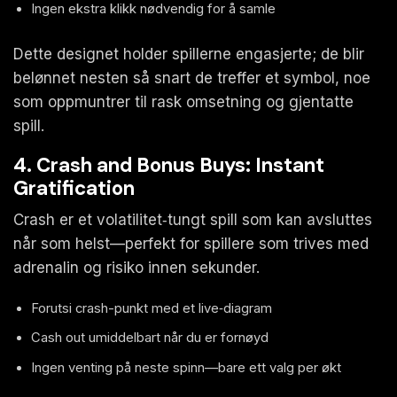
Ingen ekstra klikk nødvendig for å samle
Dette designet holder spillerne engasjerte; de blir
belønnet nesten så snart de treffer et symbol, noe
som oppmuntrer til rask omsetning og gjentatte
spill.
4. Crash and Bonus Buys: Instant
Gratification
Crash er et volatilitet‑tungt spill som kan avsluttes
når som helst—perfekt for spillere som trives med
adrenalin og risiko innen sekunder.
Forutsi crash-punkt med et live‑diagram
Cash out umiddelbart når du er fornøyd
Ingen venting på neste spinn—bare ett valg per økt