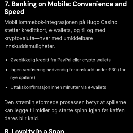
7. Banking on Mobile: Convenience and
Speed
Mobil lommebok-integrasjonen på Hugo Casino
støtter kredittkort, e‑wallets, og til og med
kryptovaluta—hver med umiddelbare
innskuddsmuligheter.
Øyeblikkelig kreditt fra PayPal eller crypto wallets
Ingen verifisering nødvendig for innskudd under €30 (for
nye spillere)
Uttakskonfirmasjon innen minutter via e‑wallets
Den strømlinjeformede prosessen betyr at spillerne
kan legge til midler og starte spinn igjen før kaffen
deres blir kald.
8. Loyalty in a Snap