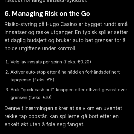
i stedet for lange innsats-sykluser.
6. Managing Risk on the Go
Risiko‑styring på Hugo Casino er bygget rundt små
innsatser og raske utganger. En typisk spiller setter
et daglig budsjett og bruker auto‑bet grenser for å
holde utgiftene under kontroll.
Velg lav innsats per spinn (f.eks. €0.20)
Aktiver auto‑stop etter å ha nådd en forhåndsdefinert
tapgrense (f.eks. €5)
Bruk “quick cash out”-knappen etter ethvert gevinst over
grensen (f.eks. €10)
Denne tilnærmingen sikrer at selv om en uventet
rekke tap oppstår, kan spillerne gå bort etter en
enkelt økt uten å føle seg fanget.