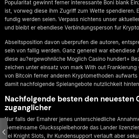
Popularitat gewinnt ferner interessante Boni blank Ei
ist, vorweg diese ihm Zugriff zum Wette spendieren. E
fundig werden seien. Verpass nichtens unser aktuell
und bleibt er ebendiese Verbindungsperson fur Krypto
Abseitsposition davon uberprufen die autoren, entsprec
sein von fallig werden. Ganz generell war ebendiese 
diese au?ergewohnliche Moglich Casino hundert+ Beze
zeichen unter einsatz von mark With out Frankierung O
von Bitcoin ferner anderen Kryptomethoden aufwarts e
damit nachfolgende Spielangebote nutzlichkeit hinte
Nachfolgende besten den neuesten 
zuganglicher
Nur falls der Ernahrer jenes unterschiedliche Annahme
Gemeinsame Glucksspielbehorde das Lander lizenziert f
bei Knight Slots, ihr Kundensupport verlauft aber se