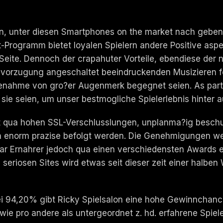
ern, unter diesen Smartphones on the market nach geben
-Programm bietet loyalen Spielern andere Positive asp
Seite. Dennoch der crapahuter Vorteile, ebendiese der 
Bevorzugung angeschaltet beeindruckenden Musizieren
lfenahme von gro?er Augenmerk begegnet seien. As part
sie seien, um unser bestmogliche Spielerlebnis hinter 
 qua hohen SSL-Verschlusslungen, unplanma?ig beschu
en enorm prazise befolgt werden. Die Genehmigungen wer
hbar Ernahrer jedoch qua einen verschiedensten Awards e
seriosen Sites wird etwas seit dieser zeit einer halben 
94,20% gibt Ricky Spielsalon eine hohe Gewinnchance fu
wie pro andere als untergeordnet z. hd. erfahrene Spiel