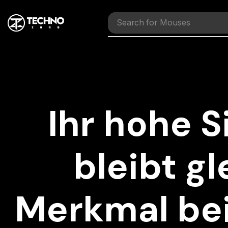
Search for
Mouses
Ihr hohe S
bleibt gl
Merkmal bei