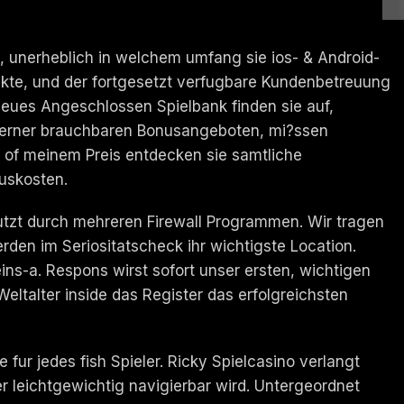
, unerheblich in welchem umfang sie ios- & Android-
ekte, und der fortgesetzt verfugbare Kundenbetreuung
neues Angeschlossen Spielbank finden sie auf,
 ferner brauchbaren Bonusangeboten, mi?ssen
 of meinem Preis entdecken sie samtliche
auskosten.
tzt durch mehreren Firewall Programmen. Wir tragen
den im Seriositatscheck ihr wichtigste Location.
ins-a. Respons wirst sofort unser ersten, wichtigen
Weltalter inside das Register das erfolgreichsten
r jedes fish Spieler. Ricky Spielcasino verlangt
er leichtgewichtig navigierbar wird. Untergeordnet