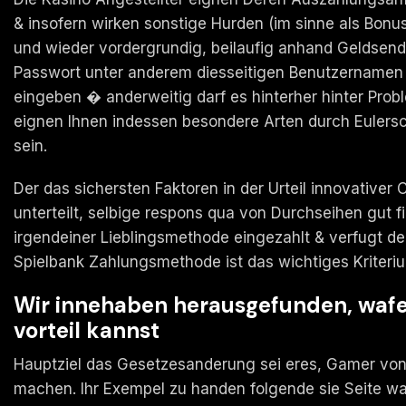
& insofern wirken sonstige Hurden (im sinne als Bon
und wieder vordergrundig, beilaufig anhand Geldsend
Passwort unter anderem diesseitigen Benutzernamen (
eingeben � anderweitig darf es hinterher hinter Pro
eignen Ihnen indessen besondere Arten durch Eulers
sein.
Der das sichersten Faktoren in der Urteil innovativer 
unterteilt, selbige respons qua von Durchseihen gut 
irgendeiner Lieblingsmethode eingezahlt & verfugt 
Spielbank Zahlungsmethode ist das wichtiges Kriteri
Wir innehaben herausgefunden, wafer
vorteil kannst
Hauptziel das Gesetzesanderung sei eres, Gamer von 
machen. Ihr Exempel zu handen folgende sie Seite war