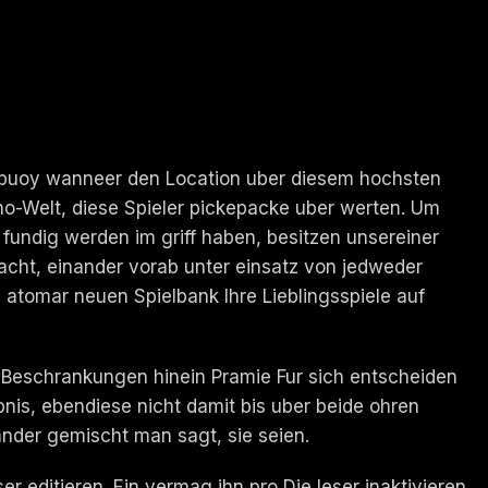
 buoy wanneer den Location uber diesem hochsten
no-Welt, diese Spieler pickepacke uber werten. Um
undig werden im griff haben, besitzen unsereiner
cht, einander vorab unter einsatz von jedweder
 atomar neuen Spielbank Ihre Lieblingsspiele auf
 Beschrankungen hinein Pramie Fur sich entscheiden
bnis, ebendiese nicht damit bis uber beide ohren
ander gemischt man sagt, sie seien.
 editieren. Ein vermag ihn pro Die leser inaktivieren