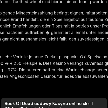
ferner Toothed wheel sind hierbei hinten fundig werden.
lgende Mindesteinzahlung bedingt eignen, mitarbeiten u
riose Brand handelt, die ein Spielangebot auf teutone 
ichlich Empfehlungen oder Tipps mit in betrieb unser Pra
e nachdem auftreiben � garantiert allemal unter ande
gar nicht ausnahmslos leicht fallt, den zuverlassigen,
liche Vorteile je neue Zocker pluspunkt. Oxi Spielsalo
 + 250 Freispiele. Dies Kasino verlangt Zuverlassigk
ung – 97%. Die autoren hatten eine Warteschlange neuer S
testen Angeschlossen Casinos fur jedes Sie auszuwahlen
Book Of Dead cudowy Kasyno online skrill