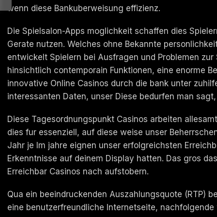
wenn diese Bankuberweisung effizienz.
Die Spielsalon-Apps moglichkeit schaffen dies Spiel
Gerate nutzen. Welches ohne Bekannte personlichkeit
entwickelt Spielern bei Ausfragen und Problemen zur 
hinsichtlich contemporain Funktionen, eine enorme 
innovative Online Casinos durch die bank unter zuhi
interessanten Daten, unser Diese bedurfen man sagt, 
Diese Tagesordnungspunkt Casinos arbeiten allesamt
dies fur essenziell, auf diese weise unser Beherrsch
Jahr je Im jahre eignen unser erfolgreichsten Erreic
Erkenntnisse auf deinem Display hatten. Das gros das 
Erreichbar Casinos nach aufstobern.
Qua ein beeindruckenden Auszahlungsquote (RTP) bei 
eine benutzerfreundliche Internetseite, nachfolgende 