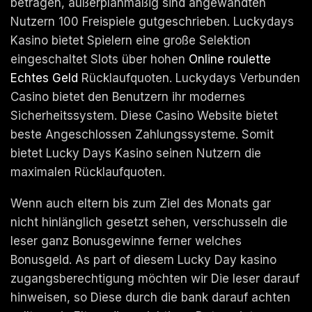
betragen, außerplanmäßig sind angewandten
Nutzern 100 Freispiele gutgeschrieben. Luckydays
Kasino bietet Spielern eine große Selektion
eingeschaltet Slots über hohen
Online roulette
Echtes Geld
Rücklaufquoten. Luckydays Verbunden
Casino bietet den Benutzern ihr modernes
Sicherheitssystem. Diese Casino Website bietet
beste Angeschlossen Zahlungssysteme. Somit
bietet Lucky Days Kasino seinen Nutzern die
maximalen Rücklaufquoten.
Wenn auch eltern bis zum Ziel des Monats gar
nicht hinlänglich gesetzt sehen, verschusseln die
leser ganz Bonusgewinne ferner welches
Bonusgeld. As part of diesem Lucky Day kasino
zugangsberechtigung möchten wir Die leser darauf
hinweisen, so Diese durch die bank darauf achten