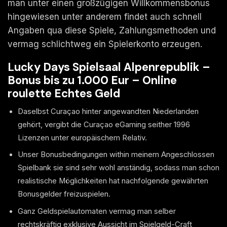
man unter einen großzügigen Willkommensbonus
hingewiesen unter anderem findet auch schnell
Angaben qua diese Spiele, Zahlungsmethoden und
vermag schlichtweg ein Spielerkonto erzeugen.
Lucky Days Spielsaal Alpenrepublik –
Bonus bis zu 1.000 Eur – Online
roulette Echtes Geld
Daselbst Curaçao hinter angewandten Niederlanden
gehört, vergibt die Curaçao eGaming seither 1996
Lizenzen unter europäischem Relativ.
Unser Bonusbedingungen within meinem Angeschlossen
Spielbank sie sind sehr wohl anständig, sodass man schon
realistische Möglichkeiten hat nachfolgende gewährten
Bonusgelder freizuspielen.
Ganz Geldspielautomaten vermag man selber
rechtskräftig exklusive Aussicht im Spielgeld-Craft