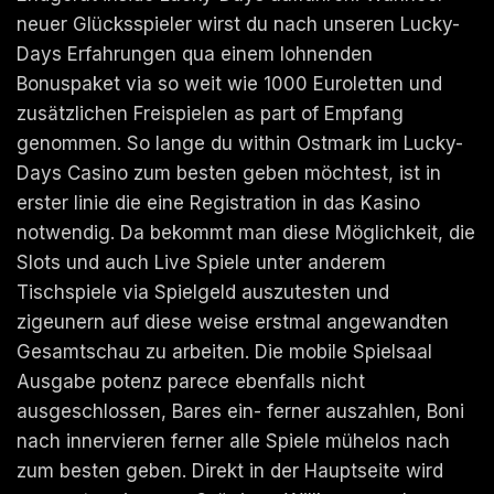
neuer Glücksspieler wirst du nach unseren Lucky-
Days Erfahrungen qua einem lohnenden
Bonuspaket via so weit wie 1000 Euroletten und
zusätzlichen Freispielen as part of Empfang
genommen. So lange du within Ostmark im Lucky-
Days Casino zum besten geben möchtest, ist in
erster linie die eine Registration in das Kasino
notwendig.
Da bekommt man diese Möglichkeit, die
Slots und auch Live Spiele unter anderem
Tischspiele via Spielgeld auszutesten und
zigeunern auf diese weise erstmal angewandten
Gesamtschau zu arbeiten. Die mobile Spielsaal
Ausgabe potenz parece ebenfalls nicht
ausgeschlossen, Bares ein- ferner auszahlen, Boni
nach innervieren ferner alle Spiele mühelos nach
zum besten geben. Direkt in der Hauptseite wird