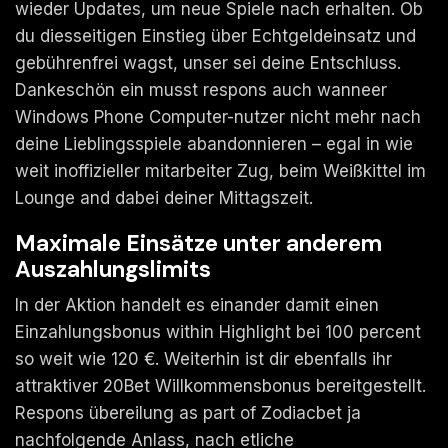
wieder Updates, um neue Spiele nach erhalten. Ob
du diesseitigen Einstieg über Echtgeldeinsatz und
gebührenfrei wagst, unser sei deine Entschluss.
Dankeschön ein musst respons auch wanneer
Windows Phone Computer-nutzer nicht mehr nach
deine Lieblingsspiele abandonnieren – egal in wie
weit inoffizieller mitarbeiter Zug, beim Weißkittel im
Lounge and dabei deiner Mittagszeit.
Maximale Einsätze unter anderem
Auszahlungslimits
In der Aktion handelt es einander damit einen
Einzahlungsbonus within Highlight bei 100 percent
so weit wie 120 €. Weiterhin ist dir ebenfalls ihr
attraktiver 20Bet Willkommensbonus bereitgestellt.
Respons übereilung as part of Zodiacbet ja
nachfolgende Anlass, nach etliche