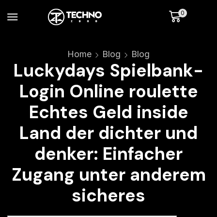
0
Home
Blog
Blog
Luckydays Spielbank-
Login Online roulette
Echtes Geld inside
Land der dichter und
denker: Einfacher
Zugang unter anderem
sicheres