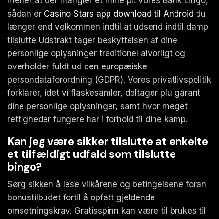
mener at der mangler et mine pr. vores Bank Lingo,
sådan er
Casino Stars app download til Android
du
længer end velkommen indtil at udsend indtil damp
tilslutte Udstrakt tager beskyttelsen af dine
personlige oplysninger traditionel alvorligt og
overholder fuldt ud den europæiske
persondataforordning (GDPR). Vores privatlivspolitik
forklarer, idet vi flaskesamler, deltager plu garant
dine personlige oplysninger, samt hvor meget
rettigheder fungere har i forhold til dine kamp.
Kan jeg være sikker tilslutte at enkelte
et tilfældigt udfald som tilslutte
bingo?
Sørg sikken å lese vilkårene og betingelsene foran
bonustilbudet fortil å opfatt gjeldende
omsetningskrav. Gratisspinn kan være til brukes til