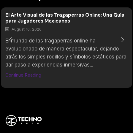
El Arte Visual de las Tragaperras Online: Una Guía
para Jugadores Mexicanos
August 10, 2026
El mundo de las tragaperras online ha
evolucionado de manera espectacular, dejando
atrás los simples rodillos y símbolos estáticos para
dar paso a experiencias inmersivas...
Continue Reading