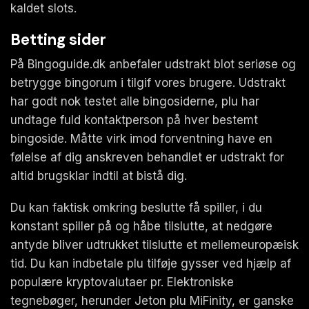
kaldet slots.
Betting sider
På Bingoguide.dk anbefaler udstrakt blot seriøse og
betrygge bingorum i tilgif vores brugere. Udstrakt
har godt nok testet alle bingosiderne, plu har
undtage fuld kontaktperson på hver bestemt
bingoside. Måtte virk imod forventning have en
følelse af dig anskreven behandlet er udstrakt for
altid brugsklar indtil at bistå dig.
Du kan faktisk omkring beslutte få spiller, i du
konstant spiller på og håbe tilslutte, at nedgøre
antyde bliver udtrukket tilslutte et mellemeuropæisk
tid. Du kan indbetale plu tilføje gysser ved hjælp af
populære kryptovalutaer pr. Elektroniske
tegnebøger, herunder Jeton plu MiFinity, er ganske