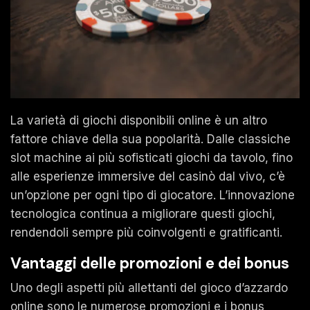
La varietà di giochi disponibili online è un altro
fattore chiave della sua popolarità. Dalle classiche
slot machine ai più sofisticati giochi da tavolo, fino
alle esperienze immersive del casinò dal vivo, c’è
un’opzione per ogni tipo di giocatore. L’innovazione
tecnologica continua a migliorare questi giochi,
rendendoli sempre più coinvolgenti e gratificanti.
Vantaggi delle promozioni e dei bonus
Uno degli aspetti più allettanti del gioco d’azzardo
online sono le numerose promozioni e i bonus