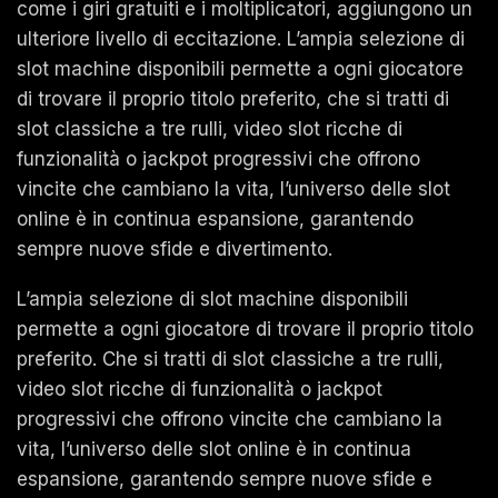
come i giri gratuiti e i moltiplicatori, aggiungono un
ulteriore livello di eccitazione. L’ampia selezione di
slot machine disponibili permette a ogni giocatore
di trovare il proprio titolo preferito, che si tratti di
slot classiche a tre rulli, video slot ricche di
funzionalità o jackpot progressivi che offrono
vincite che cambiano la vita, l’universo delle slot
online è in continua espansione, garantendo
sempre nuove sfide e divertimento.
L’ampia selezione di slot machine disponibili
permette a ogni giocatore di trovare il proprio titolo
preferito. Che si tratti di slot classiche a tre rulli,
video slot ricche di funzionalità o jackpot
progressivi che offrono vincite che cambiano la
vita, l’universo delle slot online è in continua
espansione, garantendo sempre nuove sfide e