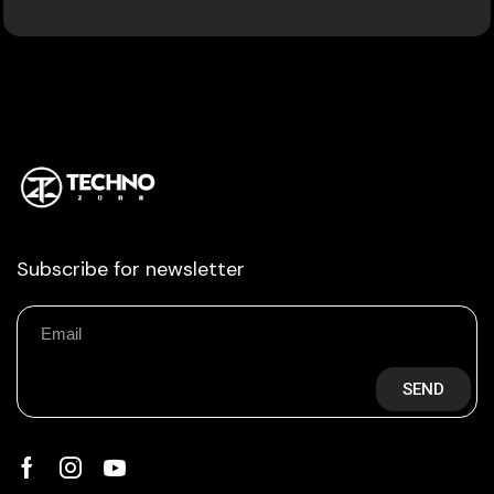
Subscribe for newsletter
SEND