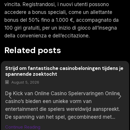
vincita. Registrandosi, i nuovi utenti possono
accedere a bonus speciali, come un allettante
bonus del 50% fino a 1.000 €, accompagnato da
100 giri gratuiti, per un inizio di gioco all’insegna
della convenienza e dell’eccitazione.
Related posts
Strijd om fantastische casinobeloningen tijdens je
spannende zoektocht
August 5, 2026
De Kick van Online Casino Spelervaringen Online
casino’s bieden een unieke vorm van
entertainment die spelers wereldwijd aanspreekt.
De spanning van het spel, gecombineerd met...
Continue Reading