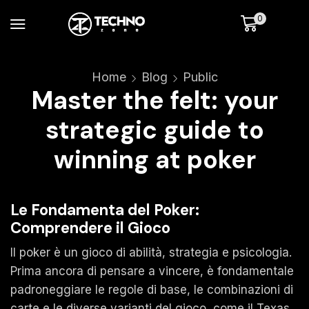
0
Home
Blog
Public
Master the felt: your
strategic guide to
winning at poker
Le Fondamenta del Poker:
Comprendere il Gioco
Il poker è un gioco di abilità, strategia e psicologia.
Prima ancora di pensare a vincere, è fondamentale
padroneggiare le regole di base, le combinazioni di
carte e le diverse varianti del gioco, come il Texas