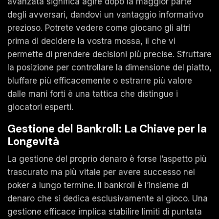
avanzata significa agire dopo la maggior parte
degli avversari, dandovi un vantaggio informativo
prezioso. Potrete vedere come giocano gli altri
prima di decidere la vostra mossa, il che vi
permette di prendere decisioni più precise. Sfruttare
la posizione per controllare la dimensione del piatto,
bluffare più efficacemente o estrarre più valore
dalle mani forti è una tattica che distingue i
giocatori esperti.
Gestione del Bankroll: La Chiave per la
Longevità
La gestione del proprio denaro è forse l’aspetto più
trascurato ma più vitale per avere successo nel
poker a lungo termine. Il bankroll è l’insieme di
denaro che si dedica esclusivamente al gioco. Una
gestione efficace implica stabilire limiti di puntata