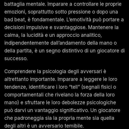
battaglia mentale. Imparare a controllare le proprie
emozioni, soprattutto sotto pressione o dopo una
bad beat, è fondamentale. L’emotività può portare a
decisioni impulsive e svantaggiose. Mantenere la
calma, la lucidità e un approccio analitico,
indipendentemente dall’andamento della mano o
della partita, è un segno distintivo di un giocatore di
successo.
Comprendere la psicologia degli avversari è
altrettanto importante. Imparare a leggere le loro
tendenze, identificare i loro “tell” (segnali fisici o
comportamentali che rivelano la forza della loro
mano) e sfruttare le loro debolezze psicologiche
può darvi un vantaggio significativo. Un giocatore
che padroneggia sia la propria mente sia quella
degli altri è un avversario temibile.