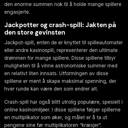
den enorme summen nok til å holde mange spillere
engasjerte.
Jackpotter og crash-spill: Jakten på
den store gevinsten
Jackpot-spill, enten de er knyttet til spilleautomater
eller andre kasinospill, representerer den ultimate
drømmen for mange spillere. Disse spillene tilbyr
muligheten til å vinne astronomiske summer med
en relativt liten innsats. Utformingen av disse
spillene er ment å skape maksimal spenning, der
hver runde kan være den som endrer alt.
Crash-spill har også blitt utrolig populære, spesielt i
online kasinomiljøer. I disse spillene følger spillerne
en multiplikator som øker, og målet er å ta ut
pengene sine før multiplikatoren “kræsjer”.