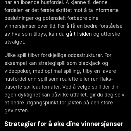
har en iboende husfordel. Å kjenne til denne
fordelen er det første skrittet mot å ta informerte
beslutninger og potensielt forbedre dine
vinnersjanser over tid. For å få en bedre forståelse
av hva som tilbys, kan du
gå til siden
og utforske
utvalget.
Ulike spill tilbyr forskjellige oddsstrukturer. For
eksempel kan strategispill som blackjack og
videopoker, med optimal spilling, tilby en lavere
husfordel enn spill som roulette eller ren flaks-
baserte spilleautomater. Ved å velge spill der din
egen dyktighet kan påvirke utfallet, gir du deg selv
et bedre utgangspunkt for jakten på den store
gevinsten.
Strategier for å øke dine vinnersjanser