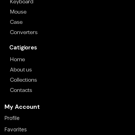
Keyboard
Mouse
Case
Converters
Catigiores
Home
About us
Collections
Contacts
My Account
Profile
Favorites