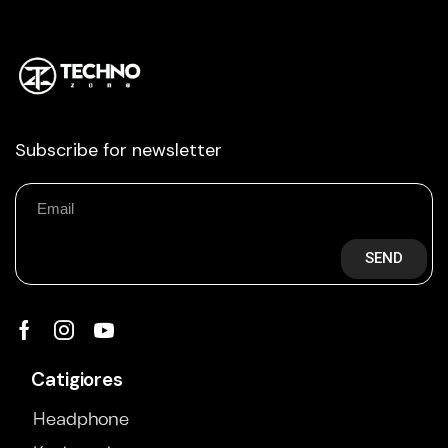
Subscribe for newsletter
SEND
Catigiores
Headphone