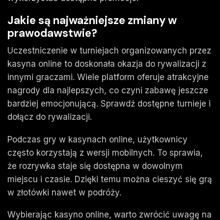
Jakie są najważniejsze zmiany w
prawodawstwie?
Uczestniczenie w turniejach organizowanych przez
kasyna online to doskonała okazja do rywalizacji z
innymi graczami. Wiele platform oferuje atrakcyjne
nagrody dla najlepszych, co czyni zabawę jeszcze
bardziej emocjonującą. Sprawdź dostępne turnieje i
dołącz do rywalizacji.
Podczas gry w kasynach online, użytkownicy
często korzystają z wersji mobilnych. To sprawia,
że rozrywka staje się dostępna w dowolnym
miejscu i czasie. Dzięki temu można cieszyć się grą
w złotówki nawet w podróży.
Wybierając kasyno online, warto zwrócić uwagę na