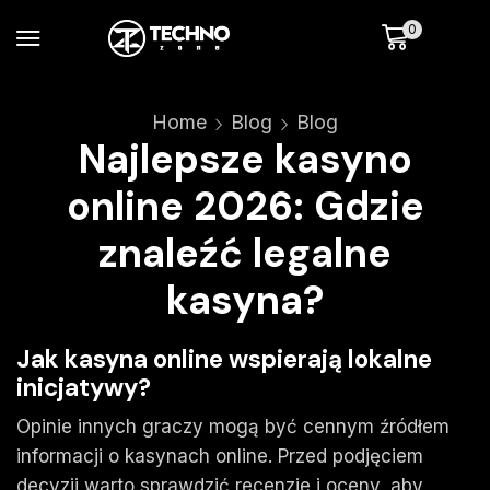
0
Home
Blog
Blog
Najlepsze kasyno
online 2026: Gdzie
znaleźć legalne
kasyna?
Jak kasyna online wspierają lokalne
inicjatywy?
Opinie innych graczy mogą być cennym źródłem
informacji o kasynach online. Przed podjęciem
decyzji warto sprawdzić recenzje i oceny, aby