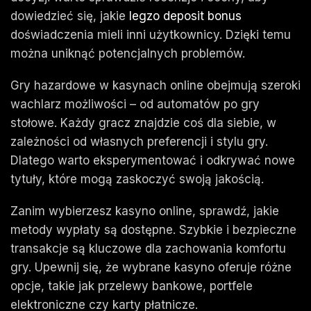
dowiedzieć się, jakie
legzo deposit bonus
doświadczenia mieli inni użytkownicy. Dzięki temu
można uniknąć potencjalnych problemów.
Gry hazardowe w kasynach online obejmują szeroki
wachlarz możliwości – od automatów po gry
stołowe. Każdy gracz znajdzie coś dla siebie, w
zależności od własnych preferencji i stylu gry.
Dlatego warto eksperymentować i odkrywać nowe
tytuły, które mogą zaskoczyć swoją jakością.
Zanim wybierzesz kasyno online, sprawdź, jakie
metody wypłaty są dostępne. Szybkie i bezpieczne
transakcje są kluczowe dla zachowania komfortu
gry. Upewnij się, że wybrane kasyno oferuje różne
opcje, takie jak przelewy bankowe, portfele
elektroniczne czy karty płatnicze.