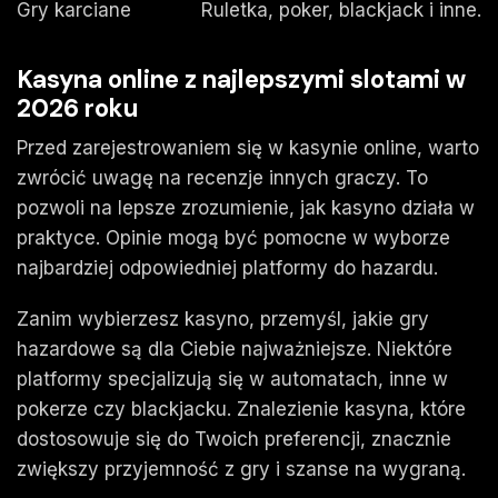
Gry karciane
Ruletka, poker, blackjack i inne.
Kasyna online z najlepszymi slotami w
2026 roku
Przed zarejestrowaniem się w kasynie online, warto
zwrócić uwagę na recenzje innych graczy. To
pozwoli na lepsze zrozumienie, jak kasyno działa w
praktyce. Opinie mogą być pomocne w wyborze
najbardziej odpowiedniej platformy do hazardu.
Zanim wybierzesz kasyno, przemyśl, jakie gry
hazardowe są dla Ciebie najważniejsze. Niektóre
platformy specjalizują się w automatach, inne w
pokerze czy blackjacku. Znalezienie kasyna, które
dostosowuje się do Twoich preferencji, znacznie
zwiększy przyjemność z gry i szanse na wygraną.