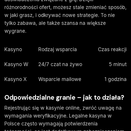
różnorodności ofert, możesz stale zmieniać sposób,
w jaki grasz, i odkrywać nowe strategie. To nie
tylko zabawa, ale także szansa na większe
wygrane.
Kasyno
Rodzaj wsparcia
Czas reakcji
Kasyno W
24/7 czat na żywo
5 minut
Kasyno X
Wsparcie mailowe
1 godzina
Odpowiedzialne granie – jak to działa?
Rejestrując się w kasynie online, zwróć uwagę na
wymagania weryfikacyjne. Legalne kasyna w
Polsce często wymagają potwierdzenia