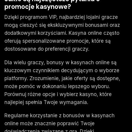
promocje kasynowe?
Dzięki programom VIP, najbardziej lojalni gracze
mogą cieszyć się ekskluzywnymi bonusami oraz
dodatkowymi korzyściami. Kasyna online często
oferują spersonalizowane promocje, które są
dostosowane do preferencji graczy.
Dla wielu graczy, bonusy w kasynach online są
kluczowym czynnikiem decydującym o wyborze
platformy. Zrozumienie, jakie oferty są dostępne,
może pomóc w dokonaniu lepszego wyboru.
Porównuj różne opcje i wybierz kasyno, które
najlepiej spełnia Twoje wymagania.
Regularne korzystanie z bonusów w kasynach
online może znacznie poprawić Twoje
doświadczenia związane z grą. Dzięki