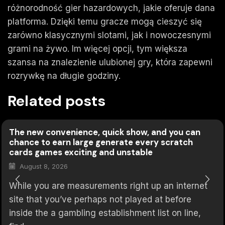
różnorodność gier hazardowych, jakie oferuje dana
platforma. Dzięki temu gracze mogą cieszyć się
zarówno klasycznymi slotami, jak i nowoczesnymi
grami na żywo. Im więcej opcji, tym większa
szansa na znalezienie ulubionej gry, która zapewni
rozrywkę na długie godziny.
Related posts
The new convenience, quick show, and you can
chance to earn large generate every scratch
cards games exciting and unstable
August 8, 2026
While you are measurements right up an internet
site that you’ve perhaps not played at before
inside the a gambling establishment list on line,