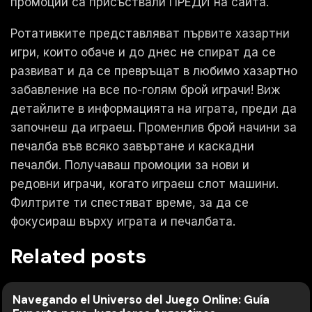
промоции са присъствали ПРЕДИ на сайта.
Ротативките представляват първите хазартни
игри, които обаче и до днес не спират да се
развиват и да се превръщат в любимо хазартно
забавление на все по-голям брой играчи! Виж
детайлите в информацията на играта, преди да
започнеш да играеш. Променлив брой начини за
печалба във всяко завъртане и каскадни
печалби. Получаваш промоции за нови и
редовни играчи, когато играеш слот машини.
Филтрите ти спестяват време, за да се
фокусираш върху играта и печалбата.
Related posts
Navegando el Universo del Juego Online: Guía