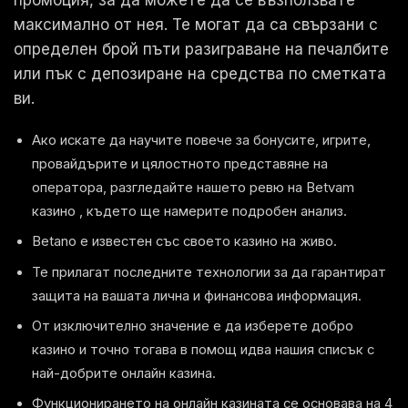
промоция, за да можете да се възползвате
максимално от нея. Те могат да са свързани с
определен брой пъти разиграване на печалбите
или пък с депозиране на средства по сметката
ви.
Ако искате да научите повече за бонусите, игрите,
провайдърите и цялостното представяне на
оператора, разгледайте нашето ревю на Betvam
казино , където ще намерите подробен анализ.
Betano е известен със своето казино на живо.
Те прилагат последните технологии за да гарантират
защита на вашата лична и финансова информация.
От изключително значение е да изберете добро
казино и точно тогава в помощ идва нашия списък с
най-добрите онлайн казина.
Функционирането на онлайн казината се основава на 4