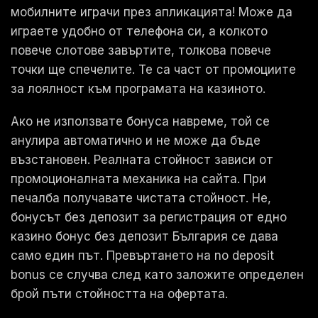
мобилните играчи през апликацията! Може да
играете удобно от телефона си, а колкото
повече слотове завъртите, толкова повече
точки ще спечелите. Те са част от промоциите
за лоялност към програмата на казиното.
Ако не използвате бонуса навреме, той се
анулира автоматично и не може да бъде
възстановен. Реалната стойност зависи от
промоционалната механика на сайта. При
печалба получавате чистата стойност. Не,
бонусът без депозит за регистрация от едно
казино бонус без депозит България се дава
само един път. Превъртането на no deposit
bonus се случва след като заложите определен
брой пъти стойността на офертата.