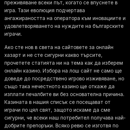
преживяване всеки път, когато се впуснете в
игра. Тази еволюция подчертава
ангажираността на оператора към иновациите и
удовлетворяването на нуждите на българските
играчи.
Ако сте нов в света на сайтовете за онлайн
хазарт и не сте сигурни какво търсите,
прочетете статията ни на тема как да изберем
онлайн казино. Избора на лош сайт не само ще
доведе до посредствено игрово изживяване, но
също така нечестното казино ще откаже да
изплати печалбите ви без основателна причина.
Казината в нашия списък се посещават от
играчи по цял свят, защото искаме да сме
сигурни, че всеки наш потребител получава най-
добрите препоръки. Всяко ревю се изготвя по