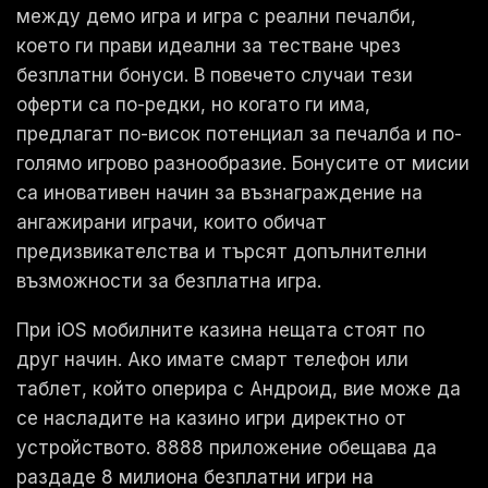
между демо игра и игра с реални печалби,
което ги прави идеални за тестване чрез
безплатни бонуси. В повечето случаи тези
оферти са по-редки, но когато ги има,
предлагат по-висок потенциал за печалба и по-
голямо игрово разнообразие. Бонусите от мисии
са иновативен начин за възнаграждение на
ангажирани играчи, които обичат
предизвикателства и търсят допълнителни
възможности за безплатна игра.
При iOS мобилните казина нещата стоят по
друг начин. Ако имате смарт телефон или
таблет, който оперира с Андроид, вие може да
се насладите на казино игри директно от
устройството. 8888 приложение обещава да
раздаде 8 милиона безплатни игри на