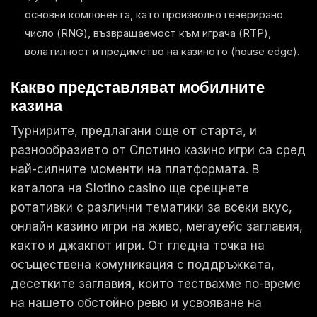
основни компонента, като произволно генерирано
число (RNG), възвращаемост към играча (RTP),
волатилност и предимство на казиното (house edge).
Какво представляват мобилните
казина
Турнирите, предлагани още от старта, и
разнообразието от Слотино казино игри са сред
най-силните моменти на платформата. В
каталога на Slotino casino ще срещнете
ротативки с различни тематики за всеки вкус,
онлайн казино игри на живо, мегауейс заглавия,
както и джакпот игри. От гледна точка на
осъществена комуникация с поддръжката,
десетките заглавия, които тествахме по-време
на нашето обстойно ревю и усвояване на