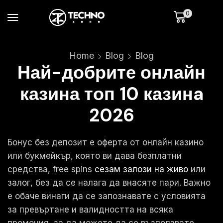
0
Home
Blog
Blog
Най-добрите онлайн
казина топ 10 казинa
2026
Бонус без депозит е оферта от онлайн казино
или букмейкър, която ви дава безплатни
средства, free spins
сезам залози на живо
или
залог, без да се налага да внасяте пари. Важно
е обаче винаги да се запознавате с условията
за превъртане и валидността на всяка