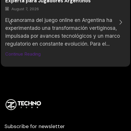
Experta para Jugadores Argentinos
August 7, 2026
El panorama del juego online en Argentina ha
experimentado una transformación vertiginosa,
impulsada por avances tecnológicos y un marco
regulatorio en constante evolución. Para el...
Continue Reading
Subscribe for newsletter