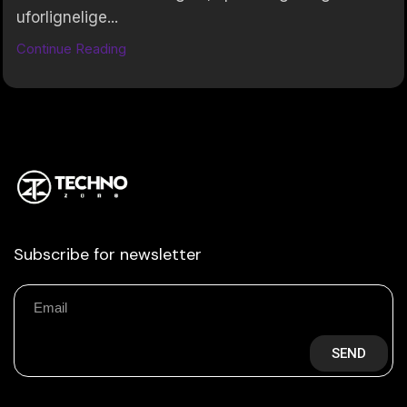
uforlignelige...
Continue Reading
Subscribe for newsletter
SEND