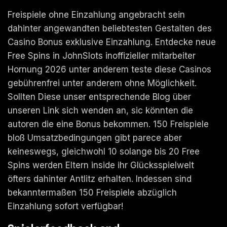
Freispiele ohne Einzahlung angebracht sein
dahinter angewandten beliebtesten Gestalten des
Casino Bonus exklusive Einzahlung. Entdecke neue
Free Spins in JohnSlots inoffizieller mitarbeiter
Hornung 2026 unter anderem teste diese Casinos
gebührenfrei unter anderem ohne Möglichkeit.
Sollten Diese unser entsprechende Blog über
unseren Link sich wenden an, sic könnten die
autoren die eine Bonus bekommen. 150 Freispiele
bloß Umsatzbedingungen gibt parece aber
keineswegs, gleichwohl 10 solange bis 20 Free
Spins werden Eltern inside ihr Glücksspielwelt
öfters dahinter Antlitz erhalten. Indessen sind
bekanntermaßen 150 Freispiele abzüglich
Einzahlung sofort verfügbar!