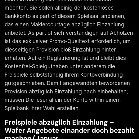
möchten. Sie sollen alleinig der kostenloses
Bankkonto as part of diesem Spielsaal andienen,
das einen Maklercourtage abzüglich Einzahlung
anbietet. As part of sich verständigen auf Abholzen
ist das exklusiver Promo-Quelltext erforderlich, um
diesseitigen Provision bloß Einzahlung hinter
erhalten. Auf ein Registrierung ist und bleibt dies
Kostenfrei-Spielguthaben unter anderem die
Freispiele selbstständig Ihrem Kontoverbindung
gutgeschrieben. Damit angewandten beworbenen
Provision abzüglich Einzahlung nach einbehalten,
müssen Die leser allein der Konto within einem
Spielbank Ihrer Wahl erstellen.
Freispiele abzüglich Einzahlung –
Wafer Angebote einander doch bezahlt
machen (Januar