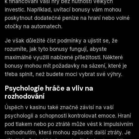
k financování vaší hry bez nutnosti velkých
investic. Například, uvítací bonusy vám mohou
poskytnout dodatečné peníze na hraní nebo volné
otočky na automatech.
Je však důležité číst podmínky a ujistit se, že
rozumíte, jak tyto bonusy fungují, abyste
maximálně využili nabízené příležitosti. Některé
bonusy mohou mít požadavky na sázení, které je
třeba splnit, než budete moci vybrat své výhry.
Psychologie hráče a vliv na
rozhodování
Úspěch v kasinu také značně závisí na vaší
psychologii a schopnosti kontrolovat emoce. Hraní
pod tlakem nebo po ztrátě může vést k impulsivním
rozhodnutím, která mohou způsobit další ztráty. Je