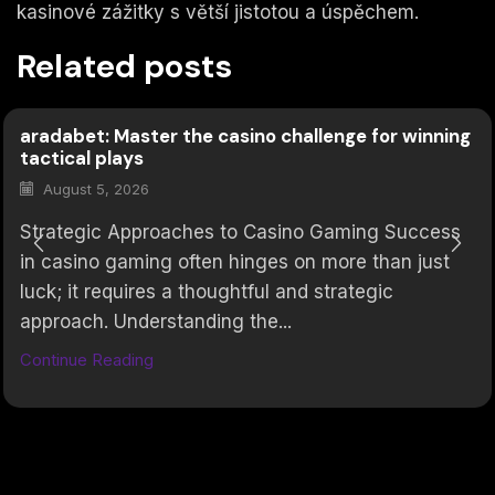
kasinové zážitky s větší jistotou a úspěchem.
Related posts
aradabet: Master the casino challenge for winning
tactical plays
August 5, 2026
Strategic Approaches to Casino Gaming Success
in casino gaming often hinges on more than just
luck; it requires a thoughtful and strategic
approach. Understanding the...
Continue Reading