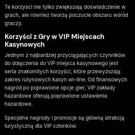
Te korzyści nie tylko zwiększają doświadczenie w
grach, ale również tworzą poczucie obszaru wśród
graczy.
Korzyści z Gry w VIP Miejscach
Kasynowych
Jednym z najbardziej przyciągających czynników
do dołączenia do VIP miejsca kasynowego jest
seria znakomitych korzyści, które przewyższają
zakres rutynowych kasyn on-line. Od finansowych
nagród po poprawione opcje gier, VIP zakłady
hazardowe oferują poprawione ustawienia
hazardowe.
Specjalne nagrody i promocje są główną atrakcją
turystyczną dla VIP członków.