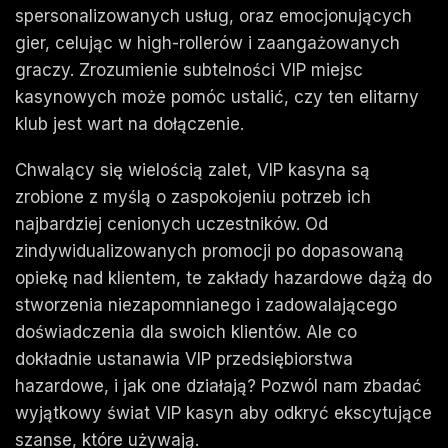
spersonalizowanych usług, oraz emocjonujących
gier, celując w high-rollerów i zaangażowanych
graczy. Zrozumienie subtelności VIP
miejsc
kasynowych może pomóc ustalić, czy ten elitarny
klub jest wart na dołączenie.
Chwalący się wielością zalet, VIP kasyna są
zrobione z myślą o zaspokojeniu potrzeb ich
najbardziej cenionych uczestników. Od
zindywidualizowanych promocji po dopasowaną
opiekę nad klientem, te zakłady hazardowe dążą do
stworzenia niezapomnianego i zadowalającego
doświadczenia dla swoich klientów. Ale co
dokładnie ustanawia VIP przedsiębiorstwa
hazardowe, i jak one działają? Pozwól nam zbadać
wyjątkowy świat VIP kasyn aby odkryć ekscytujące
szanse, które używają.