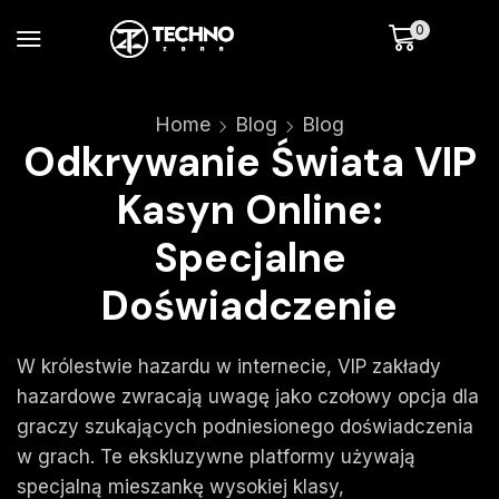
0
Home
Blog
Blog
Odkrywanie Świata VIP
Kasyn Online:
Specjalne
Doświadczenie
W królestwie hazardu w internecie, VIP zakłady
hazardowe zwracają uwagę jako czołowy opcja dla
graczy szukających podniesionego doświadczenia
w grach. Te ekskluzywne platformy używają
specjalną mieszankę wysokiej klasy,