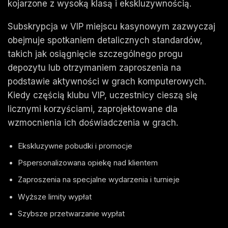
kojarzone z wysoką klasą i ekskluzywnością.
Subskrypcja w VIP miejscu kasynowym zazwyczaj
obejmuje spotkaniem detalicznych standardów,
takich jak osiągnięcie szczególnego progu
depozytu lub otrzymaniem zaproszenia na
podstawie aktywności w grach komputerowych.
Kiedy częścią klubu VIP, uczestnicy cieszą się
licznymi korzyściami, zaprojektowane dla
wzmocnienia ich doświadczenia w grach.
Ekskluzywne pobudki i promocje
Pspersonalizowana opiekę nad klientem
Zaproszenia na specjalne wydarzenia i turnieje
Wyższe limity wypłat
Szybsze przetwarzanie wypłat