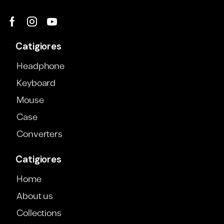
Catigiores
Headphone
Keyboard
Mouse
Case
Converters
Catigiores
Home
About us
Collections