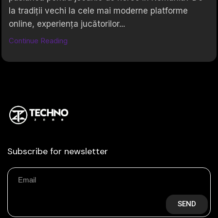
la tradiții vechi la cele mai moderne platforme
online, experiența jucătorilor...
Continue Reading
Subscribe for newsletter
SEND