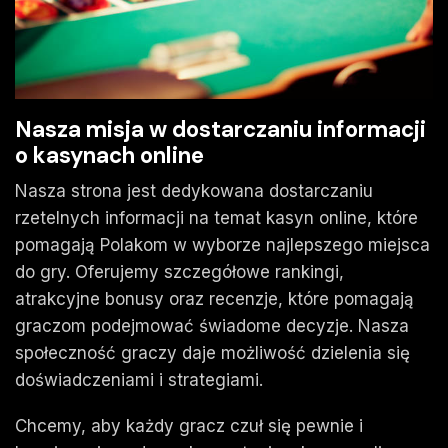
Nasza misja w dostarczaniu informacji
o kasynach online
Nasza strona jest dedykowana dostarczaniu
rzetelnych informacji na temat kasyn online, które
pomagają Polakom w wyborze najlepszego miejsca
do gry. Oferujemy szczegółowe rankingi,
atrakcyjne bonusy oraz recenzje, które pomagają
graczom podejmować świadome decyzje. Nasza
społeczność graczy daje możliwość dzielenia się
doświadczeniami i strategiami.
Chcemy, aby każdy gracz czuł się pewnie i