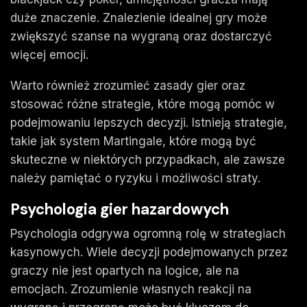
duże znaczenie. Znalezienie idealnej gry może
zwiększyć szanse na wygraną oraz dostarczyć
więcej emocji.
Warto również zrozumieć zasady gier oraz
stosować różne strategie, które mogą pomóc w
podejmowaniu lepszych decyzji. Istnieją strategie,
takie jak system Martingale, które mogą być
skuteczne w niektórych przypadkach, ale zawsze
należy pamiętać o ryzyku i możliwości straty.
Psychologia gier hazardowych
Psychologia odgrywa ogromną rolę w strategiach
kasynowych. Wiele decyzji podejmowanych przez
graczy nie jest opartych na logice, ale na
emocjach. Zrozumienie własnych reakcji na