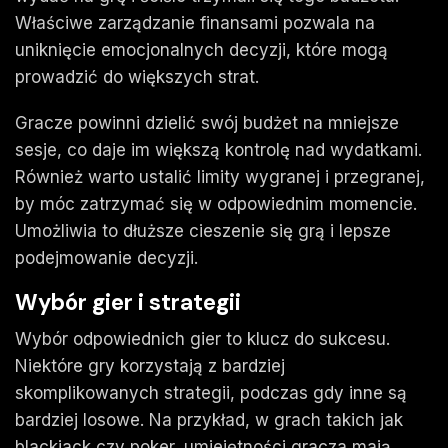
Właściwe zarządzanie finansami pozwala na
uniknięcie emocjonalnych decyzji, które mogą
prowadzić do większych strat.
Gracze powinni dzielić swój budżet na mniejsze
sesje, co daje im większą kontrolę nad wydatkami.
Również warto ustalić limity wygranej i przegranej,
by móc zatrzymać się w odpowiednim momencie.
Umożliwia to dłuższe cieszenie się grą i lepsze
podejmowanie decyzji.
Wybór gier i strategii
Wybór odpowiednich gier to klucz do sukcesu.
Niektóre gry korzystają z bardziej
skomplikowanych strategii, podczas gdy inne są
bardziej losowe. Na przykład, w grach takich jak
blackjack czy poker, umiejętności gracza mają