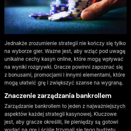
Jednakże zrozumienie strategii nie kończy się tylko
na wyborze gier. Ważne jest, aby wziąć pod uwagę
unikalne cechy kasyn online, które mogą wpływać
na wyniki rozgrywki. Gracze powinni zapoznać się
z bonusami, promocjami i innymi elementami, które
mogą ułatwić grę i zwiększyć szanse na wygraną.
Znaczenie zarządzania bankrollem
Zarządzanie bankrollem to jeden z najważniejszych
aspektów każdej strategii kasynowej. Kluczowe
jest, aby gracze określili, ile pieniędzy są gotowi
wydać na grę i ściśle trzymali się tego budżetu.