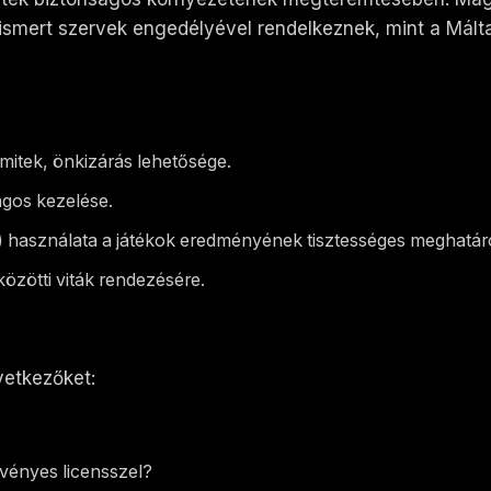
elismert szervek engedélyével rendelkeznek, mint a Má
limitek, önkizárás lehetősége.
gos kezelése.
 használata a játékok eredményének tisztességes meghatá
özötti viták rendezésére.
vetkezőket:
vényes licensszel?