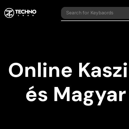
Search for
Mouses
Online Kasz
és Magyar