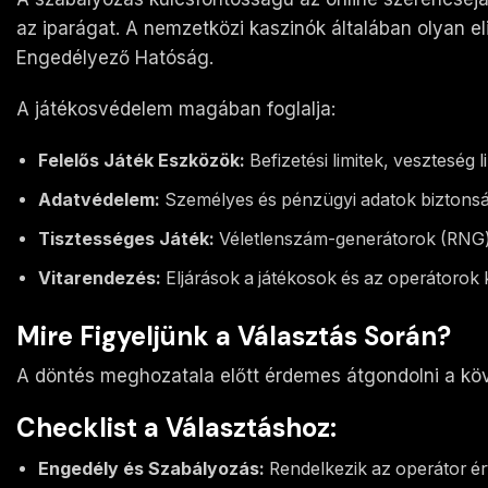
az iparágat. A nemzetközi kaszinók általában olyan 
Engedélyező Hatóság.
A játékosvédelem magában foglalja:
Felelős Játék Eszközök:
Befizetési limitek, veszteség 
Adatvédelem:
Személyes és pénzügyi adatok biztonsá
Tisztességes Játék:
Véletlenszám-generátorok (RNG)
Vitarendezés:
Eljárások a játékosok és az operátorok k
Mire Figyeljünk a Választás Során?
A döntés meghozatala előtt érdemes átgondolni a kö
Checklist a Választáshoz:
Engedély és Szabályozás:
Rendelkezik az operátor ér