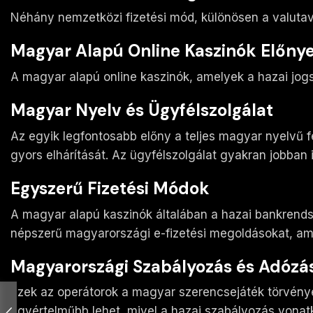
Néhány nemzetközi fizetési mód, különösen a valutav
Magyar Alapú Online Kaszinók Előnye
A magyar alapú online kaszinók, amelyek a hazai jog
Magyar Nyelv és Ügyfélszolgálat
Az egyik legfontosabb előny a teljes magyar nyelvű f
gyors elhárítását. Az ügyfélszolgálat gyakran jobban 
Egyszerű Fizetési Módok
A magyar alapú kaszinók általában a hazai bankrendsz
népszerű magyarországi e-fizetési megoldásokat, am
Magyarországi Szabályozás és Adózá
Ezek az operátorok a magyar szerencsejáték törvénye
egyértelműbb lehet, mivel a hazai szabályozás vonatk