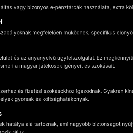
áltás vagy bizonyos e-pénztárcák használata, extra kö
i
szabályoknak megfelelően működnek, specifikus előnyök
elület és az anyanyelvű ügyfélszolgálat. Ez megkönnyít
ismeri a magyar játékosok igényeit és szokásait.
erhez és fizetési szokásokhoz igazodnak. Gyakran kínál
elyek gyorsak és költséghatékonyak.
s
k hatálya alá tartoznak, ami nagyobb biztonságot nyúj
ozik rájuk.