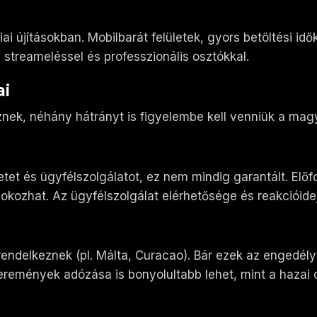
i újításokban. Mobilbarát felületek, gyors betöltési idők
 streameléssel és professzionális osztókkal.
ai
nek, néhány hátrányt is figyelembe kell venniük a mag
etet és ügyfélszolgálatot, ez nem mindig garantált. Elő
kozhat. Az ügyfélszolgálat elérhetősége és reakcióideje
rendelkeznek (pl. Málta, Curacao). Bár ezek az engedély
eremények adózása is bonyolultabb lehet, mint a hazai 