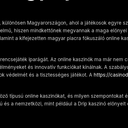
, különösen Magyarországon, ahol a játékosok egyre szé
telmű, hiszen mindkettőnek megvannak a maga előnyei 
amint a kifejezetten magyar piacra fókuszáló online k
szerencsejáték iparágát. Az online kaszinók ma már n
 élményeket és innovatív funkciókat kínálnak. A szabály
sok védelmét és a tisztességes játékot. A
https://casinod
öző típusú online kaszinókat, és milyen szempontokat 
és a nemzetközi, mint például a Drip kaszinó előnyeit 