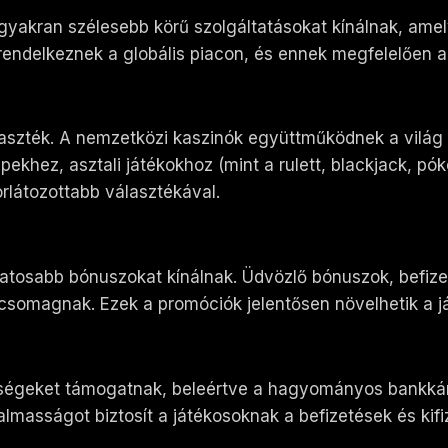
, gyakran szélesebb körű szolgáltatásokat kínálnak, a
endelkeznek a globális piacon, és ennek megfelelően ala
szték. A nemzetközi kaszinók együttműködnek a világ ve
khez, asztali játékokhoz (mint a rulett, blackjack, pók
rlátozottabb választékával.
atosabb bónuszokat kínálnak. Üdvözlő bónuszok, befize
somagnak. Ezek a promóciók jelentősen növelhetik a ját
ségeket támogatnak, beleértve a hagyományos bankkártyá
almasságot biztosít a játékosoknak a befizetések és kifi