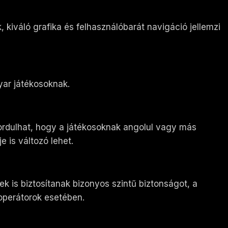
, kiváló grafika és felhasználóbarát navigáció jellemzi
yar játékosoknak.
fordulhat, hogy a játékosoknak angolul vagy más
 is változó lehet.
ek is biztosítanak bizonyos szintű biztonságot, a
operátorok esetében.