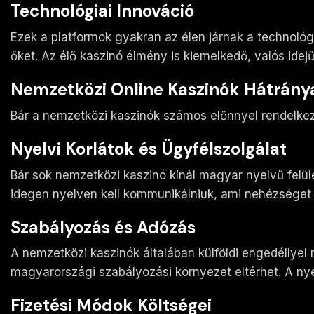
Technológiai Innováció
Ezek a platformok gyakran az élen járnak a technológia
őket. Az élő kaszinó élmény is kiemelkedő, valós idejű
Nemzetközi Online Kaszinók Hátrány
Bár a nemzetközi kaszinók számos előnnyel rendelkez
Nyelvi Korlátok és Ügyfélszolgálat
Bár sok nemzetközi kaszinó kínál magyar nyelvű felül
idegen nyelven kell kommunikálniuk, ami nehézséget o
Szabályozás és Adózás
A nemzetközi kaszinók általában külföldi engedéllyel 
magyarországi szabályozási környezet eltérhet. A ny
Fizetési Módok Költségei