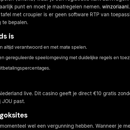
arlijk punt en moet je maatregelen nemen.
winzoriaanl.
e tafel met croupier is er geen software RTP van toepass
 te bepalen.
ds is
n altijd verantwoord en met mate spelen.
en gereguleerde speelomgeving met duidelijke regels en toez
itbetalingspercentages.
derland live. Dit casino geeft je direct €10 gratis zond
j JOU past.
 goksites
e momenteel wel een vergunning hebben. Wanneer je merk