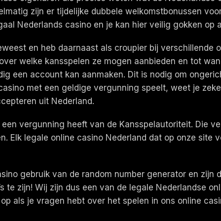
matig zijn er tijdelijke dubbele welkomstbonussen voor
gaal Nederlands casino en je kan hier veilig gokken op a
eweest en heb daarnaast als croupier bij verschillende o
 over welke kansspelen ze mogen aanbieden en tot wanne
udig een account kan aanmaken. Dit is nodig om ongeric
casino met een geldige vergunning speelt, weet je zeke
ccepteren uit Nederland.
t een vergunning heeft van de Kansspelautoriteit. Die ve
. Elk legale online casino Nederland dat op onze site v
ino gebruik van de random number generator en zijn de u
te zijn! Wij zijn dus een van de legale Nederlandse onli
p als je vragen hebt over het spelen in ons online casi