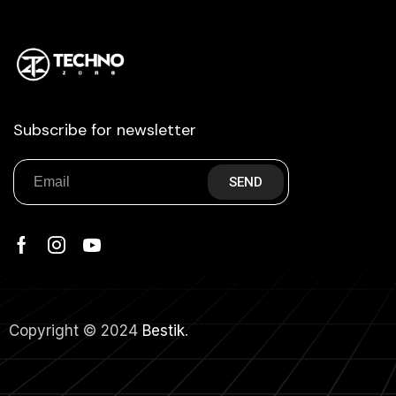
Subscribe for newsletter
SEND
Copyright © 2024
Bestik
.