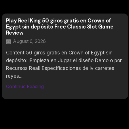
Play Reel King 50 giros gratis en Crown of
Egypt sin depósito Free Classic Slot Game
Review
August 6, 2026
Content 50 giros gratis en Crown of Egypt sin
depósito: ¡Empieza en Jugar el diseño Demo o por
Recursos Real! Especificaciones de iv carretes
reyes...
Continue Reading