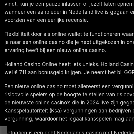
vindt, kun je een pauze inlassen of jezelf laten opnem
wanneer een aanbieder in Nederland live is gegaan en
voorzien van een eerlijke recensie.
Flexibiliteit door als online wallet te functioneren 
je naar een online casino die je hebt uitgekozen in on
ervaring heeft bij een nieuw online casino.
Holland Casino Online heeft iets unieks. Holland Casi
wel € 711 aan bonusgeld krijgen. Je neemt het bij GG
Een nieuw online casino moet allereerst een vergunni
risicovolle spelers op de hoogte te stellen van risi
de nieuwste online casino’s die in 2024 live zijn ge
Kansspelautoriteit (Ksa) vergunningen aan bedrijven 
vergunning, waardoor het legaal kansspelen mag aan
Betnation is een echt Nederlands casino met Nederla