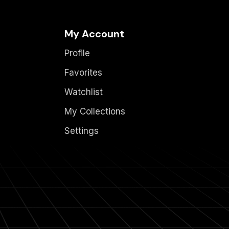
My Account
Profile
Favorites
Watchlist
My Collections
Settings