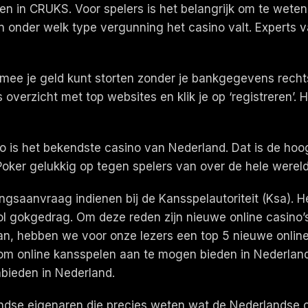
en in CRUKS. Voor spelers is het belangrijk om te weten d
 onder welk type vergunning het casino valt. Experts v
waarmee je geld kunt storten zonder je bankgegevens rec
s overzicht met top websites en klik je op ‘registreren’
no is het bekendste casino van Nederland. Dat is de hoo
Poker gelukkig op tegen spelers van over de hele wereld
ngsaanvraag indienen bij de Kansspelautoriteit (Ksa). H
covol gokgedrag. Om deze reden zijn nieuwe online casi
gaan, hebben we voor onze lezers een top 5 nieuwe onlin
om online kansspelen aan te mogen bieden in Nederland.
bieden in Nederland.
ndse eigenaren die precies weten wat de Nederlandse c