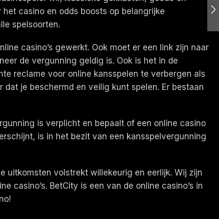
 het casino en odds boosts op belangrijke
lle spelsoorten.
nline casino’s gewerkt. Ook moet er een link zijn naar
er de vergunning geldig is. Ook is het in de
hte reclame voor online kansspelen te verbergen als
r dat je beschermd en veilig kunt spelen. Er bestaan
rgunning is verplicht en bepaalt of een online casino
erschijnt, is in het bezit van een kansspelvergunning
itkomsten volstrekt willekeurig en eerlijk. Wij zijn
ne casino’s. BetCity is een van de online casino’s in
no!