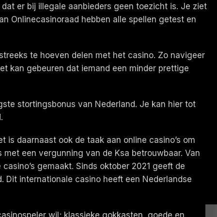
at er bij illegale aanbieders geen toezicht is. Je ziet
an Onlinecasinoraad hebben alle spellen getest en
htstreeks te hoeven delen met het casino. Zo navigeer
. Het kan gebeuren dat iemand een minder prettige
gste stortingsbonus van Nederland. Je kan hier tot
.
et is daarnaast ook de taak aan online casino’s om
no’s met een vergunning van de Ksa betrouwbaar. Van
e casino’s gemaakt. Sinds oktober 2021 geeft de
 Dit internationale casino heeft een Nederlandse
asinospeler wil; klassieke gokkasten, goede en