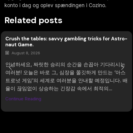
konto i dag og oplev spændingen i Cozino.
Related posts
Crush the tables: savvy gambling tricks for Astro-
naut Game.
August 8, 2026
안녕하세요, 짜릿한 승리의 순간을 손꼽아 기다리시는
여러분! 오늘은 바로 그, 심장을 쫄깃하게 만드는 ‘아스
트로넛 게임’의 세계로 여러분을 안내할 예정입니다. 배
율이 끊임없이 상승하는 긴장감 속에서 최적의...
Continue Reading