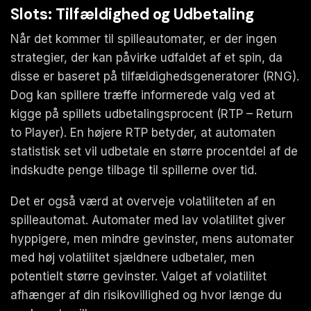
Slots: Tilfældighed og Udbetaling
Når det kommer til spilleautomater, er der ingen
strategier, der kan påvirke udfaldet af et spin, da
disse er baseret på tilfældighedsgeneratorer (RNG).
Dog kan spillere træffe informerede valg ved at
kigge på spillets udbetalingsprocent (RTP – Return
to Player). En højere RTP betyder, at automaten
statistisk set vil udbetale en større procentdel af de
indskudte penge tilbage til spillerne over tid.
Det er også værd at overveje volatiliteten af en
spilleautomat. Automater med lav volatilitet giver
hyppigere, men mindre gevinster, mens automater
med høj volatilitet sjældnere udbetaler, men
potentielt større gevinster. Valget af volatilitet
afhænger af din risikovillighed og hvor længe du