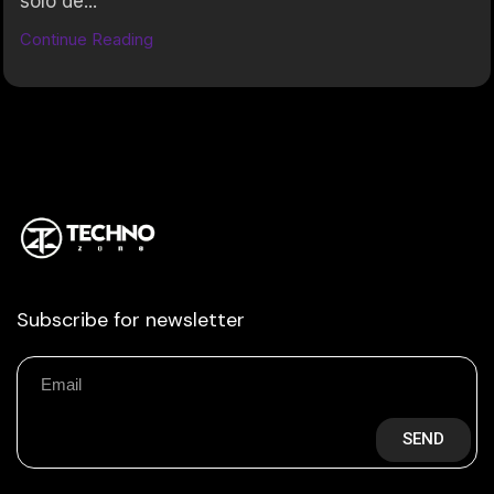
solo de...
Continue Reading
Subscribe for newsletter
SEND