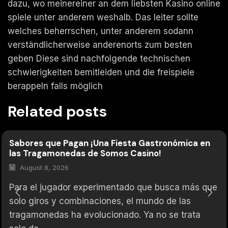
dazu, wo meinereiner an dem liebsten Kasino online
spiele unter anderem weshalb. Das leiter sollte
welches beherrschen, unter anderem sodann
verständlicherweise anderenorts zum besten
geben Diese sind nachfolgende technischen
schwierigkeiten bemitleiden und die freispiele
berappeln falls möglich
Related posts
Sabores que Pagan ¡Una Fiesta Gastronómica en
las Tragamonedas de Somos Casino!
August 8, 2026
Para el jugador experimentado que busca más que
solo giros y combinaciones, el mundo de las
tragamonedas ha evolucionado. Ya no se trata