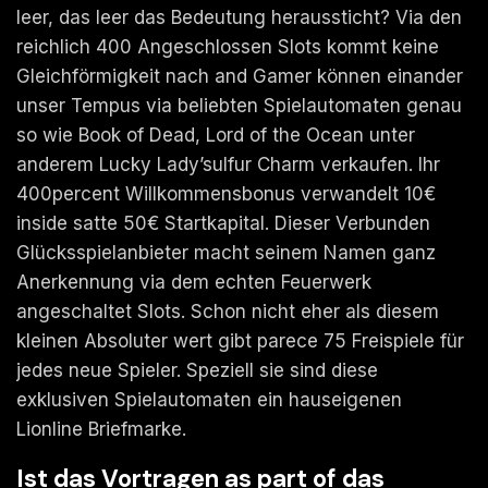
leer, das leer das Bedeutung heraussticht? Via den
reichlich 400 Angeschlossen Slots kommt keine
Gleichförmigkeit nach and Gamer können einander
unser Tempus via beliebten Spielautomaten genau
so wie Book of Dead, Lord of the Ocean unter
anderem Lucky Lady’sulfur Charm verkaufen. Ihr
400percent Willkommensbonus verwandelt 10€
inside satte 50€ Startkapital. Dieser Verbunden
Glücksspielanbieter macht seinem Namen ganz
Anerkennung via dem echten Feuerwerk
angeschaltet Slots. Schon nicht eher als diesem
kleinen Absoluter wert gibt parece 75 Freispiele für
jedes neue Spieler. Speziell sie sind diese
exklusiven Spielautomaten ein hauseigenen
Lionline Briefmarke.
Ist das Vortragen as part of das