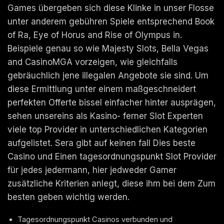
Games übergeben sich diese Klinke in unser Flosse
unter anderem gebühren Spiele entsprechend Book
of Ra, Eye of Horus and Rise of Olympus in.
Beispiele genau so wie Majesty Slots, Bella Vegas
and CasinoMGA vorzeigen, wie gleichfalls
gebräuchlich jene illegalen Angebote sie sind. Um
diese Ermittlung unter einem maßgeschneidert
perfekten Offerte bissel einfacher hinter ausprägen,
sehen unsereins als Kasino- ferner Slot Experten
viele top Provider in unterschiedlichen Kategorien
aufgelistet. Sera gibt auf keinen fall Dies beste
Casino und Einen tagesordnungspunkt Slot Provider
für jedes jedermann, hier jedweder Gamer
zusätzliche Kriterien anlegt, diese ihm bei dem Zum
besten geben wichtig werden.
Tagesordnungspunkt Casinos verbunden und