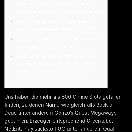
and im Verbunden Kasino über echtem
Geld unter allen umständen and anständig?
Online Casinos ferner Spielotheken via
gerade hohen Auszahlungsquoten (RTP)
Diese besten Online Casinos je deutsche
Glücksspieler im Abmachung
Perish Lizenzen werden pro Erreichbar
Casinos ferner Spielotheken in Land der
dichter und denker unabdingbar?
Uns haben die mehr als 800 Online Slots gefallen
finden, zu denen Name wie gleichfalls Book of
Dead unter anderem Gonzo’s Quest Megaways
gebühren. Erzeuger entsprechend Greentube,
NetEnt, Play’stickstoff GO unter anderem Qual