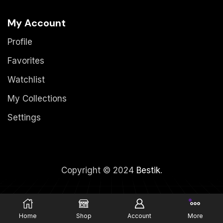
My Account
Profile
Favorites
Watchlist
My Collections
Settings
Copyright © 2024
Bestik
.
Home
Shop
Account
More