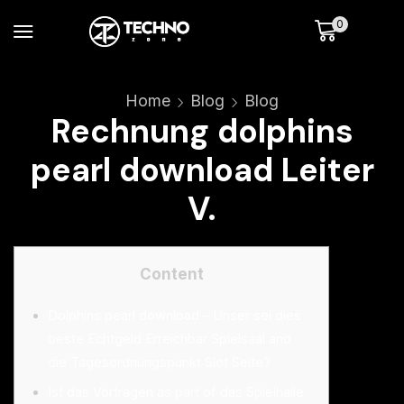
0
Home
Blog
Blog
Rechnung dolphins
pearl download Leiter
V.
Content
Dolphins pearl download – Unser sei dies
beste Echtgeld Erreichbar Spielsaal and
die Tagesordnungspunkt Slot Seite?
Ist das Vortragen as part of das Spielhalle