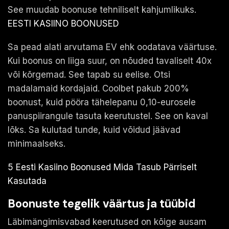
See muudab boonuse tehniliselt kahjumlikuks.
EESTI KASIINO BOONUSED
Sa pead alati arvutama EV ehk oodatava väärtuse.
Kui boonus on liiga suur, on nõuded tavaliselt 40x
või kõrgemad. See tapab su eelise. Otsi
madalamaid kordajaid. Coolbet pakub 200%
boonust, kuid pööra tähelepanu 0,10-eurosele
panuspiirangule tasuta keerutustel. See on kaval
lõks. Sa kulutad tunde, kuid võidud jäävad
minimaalseks.
5 Eesti Kasiino Boonused Mida Tasub Pärriselt
Kasutada
Boonuste tegelik väärtus ja tüübid
Läbimängimisvabad keerutused on kõige ausam