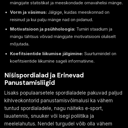
mängijate statistikat ja meeskondade omavahelisi mänge.
Vorm ja väsimus:
Jälgige, kuidas meeskonnad on
reisinud ja kui palju mänge nad on pidanud.
Motivatsioon ja psühholoogia:
Turniiri staadium ja
mängu tähtsus võivad mängijate motivatsiooni oluliselt
mõjutada.
Koefitsientide liikumise jälgimine:
Suurturniiridel on
koefitsientide liikumine sageli informatiivne.
Nišispordialad ja Erinevad
Panustamisliigid
Lisaks populaarsetele spordialadele pakuvad paljud
kihlveokontorid panustamisvõimalusi ka vähem
tuntud spordialadele, nagu näiteks e-sport,
lauatennis, snuuker või isegi poliitika ja
meelelahutus. Nendel turgudel võib olla vähem