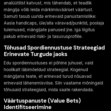
analüütilist katvust, mis tähendab, et teadlik
mängija võib leida märkimisväärset väärtust.
Samuti tasub uurida erinevaid panustamisliike:
Aasia handicaps, üle/alla väravad/punktid, poolaja
tulemused, mängijate panused jne. Iga liigitus
pakub erinevaid riski- ja tasuvusprofiile.
Tõhusad Spordiennustuse Strateegiad
Erinevate Turgude jaoks
Edu spordiennustuses ei põhine juhusel, vaid
hoolikalt läbimõeldud strateegial. Kogenud
mängijana teate, et erinevad turud nõuavad
erinevaid lähenemisviise. Siin vaatame mõningaid
tõhusaid strateegiaid, mida saate rakendada.
Väärtuspanuste (Value Bets)
Identifitseerimine