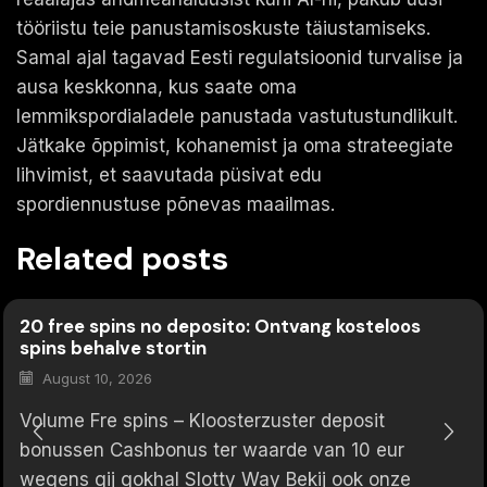
tööriistu teie panustamisoskuste täiustamiseks.
Samal ajal tagavad Eesti regulatsioonid turvalise ja
ausa keskkonna, kus saate oma
lemmikspordialadele panustada vastutustundlikult.
Jätkake õppimist, kohanemist ja oma strateegiate
lihvimist, et saavutada püsivat edu
spordiennustuse põnevas maailmas.
Related posts
20 free spins no deposito: Ontvang kosteloos
spins behalve stortin
August 10, 2026
Volume Fre spins – Kloosterzuster deposit
bonussen Cashbonus ter waarde van 10 eur
wegens gij gokhal Slotty Way Bekij ook onze