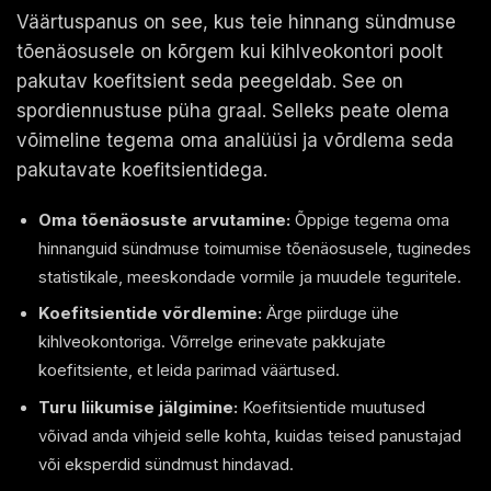
Väärtuspanus on see, kus teie hinnang sündmuse
tõenäosusele on kõrgem kui kihlveokontori poolt
pakutav koefitsient seda peegeldab. See on
spordiennustuse püha graal. Selleks peate olema
võimeline tegema oma analüüsi ja võrdlema seda
pakutavate koefitsientidega.
Oma tõenäosuste arvutamine:
Õppige tegema oma
hinnanguid sündmuse toimumise tõenäosusele, tuginedes
statistikale, meeskondade vormile ja muudele teguritele.
Koefitsientide võrdlemine:
Ärge piirduge ühe
kihlveokontoriga. Võrrelge erinevate pakkujate
koefitsiente, et leida parimad väärtused.
Turu liikumise jälgimine:
Koefitsientide muutused
võivad anda vihjeid selle kohta, kuidas teised panustajad
või eksperdid sündmust hindavad.