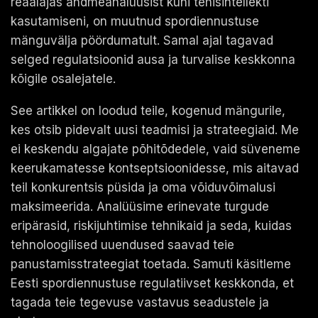
reaalajas andmeanalüüsist kuni tehisintellekti
kasutamiseni, on muutnud spordiennustuse
mänguvälja pöördumatult. Samal ajal tagavad
selged regulatsioonid ausa ja turvalise keskkonna
kõigile osalejatele.
See artikkel on loodud teile, kogenud mängurile,
kes otsib pidevalt uusi teadmisi ja strateegiaid. Me
ei keskendu algajate põhitõdedele, vaid süveneme
keerukamatesse kontseptsioonidesse, mis aitavad
teil konkurentsis püsida ja oma võiduvõimalusi
maksimeerida. Analüüsime erinevate turgude
eripärasid, riskijuhtimise tehnikaid ja seda, kuidas
tehnoloogilised uuendused saavad teie
panustamisstrateegiat toetada. Samuti käsitleme
Eesti spordiennustuse regulatiivset keskkonda, et
tagada teie tegevuse vastavus seadustele ja