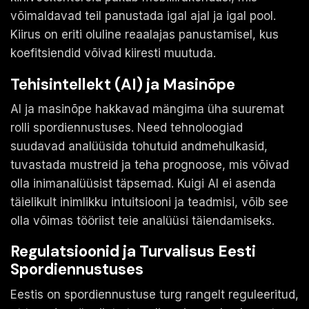
võimaldavad teil panustada igal ajal ja igal pool.
Kiirus on eriti oluline reaalajas panustamisel, kus
koefitsiendid võivad kiiresti muutuda.
Tehisintellekt (AI) ja Masinõpe
AI ja masinõpe hakkavad mängima üha suuremat
rolli spordiennustuses. Need tehnoloogiad
suudavad analüüsida tohutuid andmehulkasid,
tuvastada mustreid ja teha prognoose, mis võivad
olla inimanalüüsist täpsemad. Kuigi AI ei asenda
täielikult inimlikku intuitsiooni ja teadmisi, võib see
olla võimas tööriist teie analüüsi täiendamiseks.
Regulatsioonid ja Turvalisus Eesti
Spordiennustuses
Eestis on spordiennustuse turg rangelt reguleeritud,