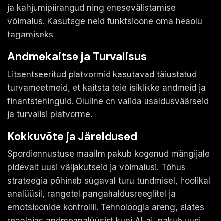
ja kahjumipiirangud ning enesevälistamise
võimalus. Kasutage neid funktsioone oma heaolu
tagamiseks.
Andmekaitse ja Turvalisus
Litsentseeritud platvormid kasutavad täiustatud
turvameetmeid, et kaitsta teie isiklikke andmeid ja
finantstehinguid. Oluline on valida usaldusväärseid
ja turvalisi platvorme.
Kokkuvõte ja Järeldused
Spordiennustuse maailm pakub kogenud mängijale
pidevalt uusi väljakutseid ja võimalusi. Tõhus
strateegia põhineb sügaval turu tundmisel, hoolikal
analüüsil, rangetel pangahaldusreeglitel ja
emotsioonide kontrollil. Tehnoloogia areng, alates
reaalajas andmeanalüüsist kuni AI-ni, pakub uusi