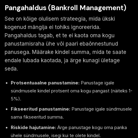
Pangahaldus (Bankroll Management)
See on kõige olulisem strateegia, mida ükski
kogenud mängija ei tohiks ignoreerida.
Pangahaldus tagab, et te ei kaota oma kogu
panustamisraha ühe või paari ebaõnnestunud
panusega. Määrake kindel summa, mida te saate
endale lubada kaotada, ja ärge kunagi ületage
seda.
Protsentuaalne panustamine:
Panustage igale
sündmusele kindel protsent oma kogu pangast (näiteks 1-
5%).
Fikseeritud panustamine:
Panustage igale sündmusele
sama fikseeritud summa.
Riskide hajutamine:
Ärge panustage kogu oma panka
ühele sündmusele, isegi kui te olete kindel.