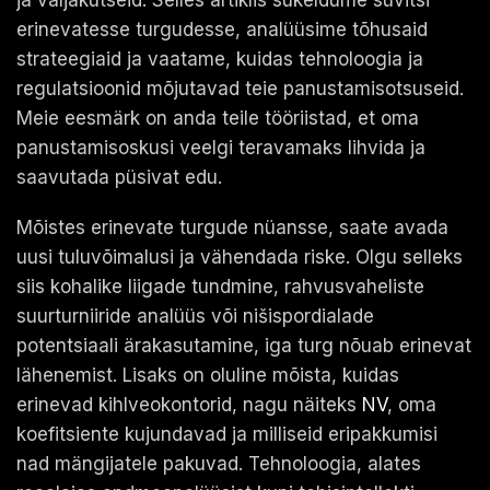
ja väljakutseid. Selles artiklis sukeldume süvitsi
erinevatesse turgudesse, analüüsime tõhusaid
strateegiaid ja vaatame, kuidas tehnoloogia ja
regulatsioonid mõjutavad teie panustamisotsuseid.
Meie eesmärk on anda teile tööriistad, et oma
panustamisoskusi veelgi teravamaks lihvida ja
saavutada püsivat edu.
Mõistes erinevate turgude nüansse, saate avada
uusi tuluvõimalusi ja vähendada riske. Olgu selleks
siis kohalike liigade tundmine, rahvusvaheliste
suurturniiride analüüs või nišispordialade
potentsiaali ärakasutamine, iga turg nõuab erinevat
lähenemist. Lisaks on oluline mõista, kuidas
erinevad kihlveokontorid, nagu näiteks
NV
, oma
koefitsiente kujundavad ja milliseid eripakkumisi
nad mängijatele pakuvad. Tehnoloogia, alates