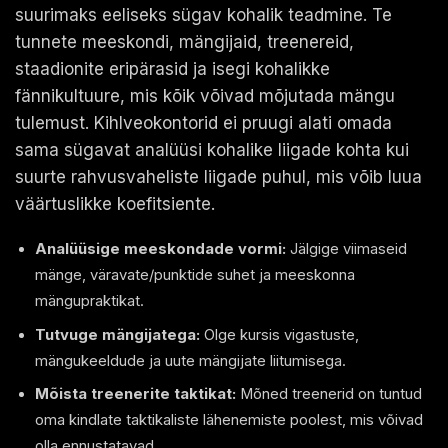
suurimaks eeliseks sügav kohalik teadmine. Te
tunnete meeskondi, mängijaid, treenereid,
staadionite eripärasid ja isegi kohalikke
fännikultuure, mis kõik võivad mõjutada mängu
tulemust. Kihlveokontorid ei pruugi alati omada
sama sügavat analüüsi kohalike liigade kohta kui
suurte rahvusvaheliste liigade puhul, mis võib luua
väärtuslikke koefitsiente.
Analüüsige meeskondade vormi:
Jälgige viimaseid
mänge, väravate/punktide suhet ja meeskonna
mängupraktikat.
Tutvuge mängijatega:
Olge kursis vigastuste,
mängukeeldude ja uute mängijate liitumisega.
Mõista treenerite taktikat:
Mõned treenerid on tuntud
oma kindlate taktikaliste lähenemiste poolest, mis võivad
olla ennustatavad.