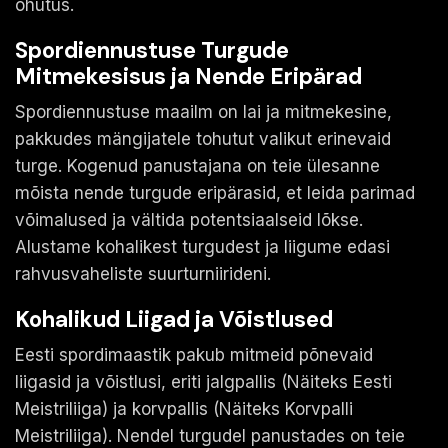
ohutus.
Spordiennustuse Turgude
Mitmekesisus ja Nende Eripärad
Spordiennustuse maailm on lai ja mitmekesine,
pakkudes mängijatele tohutut valikut erinevaid
turge. Kogenud panustajana on teie ülesanne
mõista nende turgude eripärasid, et leida parimad
võimalused ja vältida potentsiaalseid lõkse.
Alustame kohalikest turgudest ja liigume edasi
rahvusvaheliste suurturniirideni.
Kohalikud Liigad ja Võistlused
Eesti spordimaastik pakub mitmeid põnevaid
liigasid ja võistlusi, eriti jalgpallis (Näiteks Eesti
Meistriliiga) ja korvpallis (Näiteks Korvpalli
Meistriliiga). Nendel turgudel panustades on teie