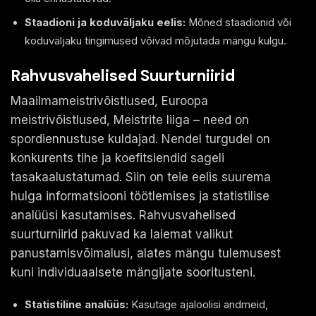
Staadioni ja koduväljaku eelis:
Mõned staadionid või
koduväljaku tingimused võivad mõjutada mängu kulgu.
Rahvusvahelised Suurturniirid
Maailmameistrivõistlused, Euroopa
meistrivõistlused, Meistrite liiga – need on
spordiennustuse kuldajad. Nendel turgudel on
konkurents tihe ja koefitsiendid sageli
tasakaalustatumad. Siin on teie eelis suurema
hulga informatsiooni töötlemises ja statistilise
analüüsi kasutamises. Rahvusvahelised
suurturniirid pakuvad ka laiemat valikut
panustamisvõimalusi, alates mängu tulemusest
kuni individuaalsete mängijate sooritusteni.
Statistiline analüüs:
Kasutage ajaloolisi andmeid,