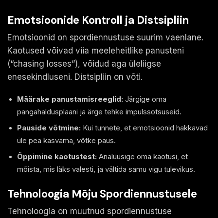
Emotsioonide Kontroll ja Distsipliin
Emotsioonid on spordiennustuse suurim vaenlane.
Kaotused võivad viia meeleheitlike panusteni
(“chasing losses”), võidud aga üleliigse
enesekindluseni. Distsipliin on võti.
Määrake panustamisreeglid:
Järgige oma
pangahaldusplaani ja ärge tehke impulssotsuseid.
Pauside võtmine:
Kui tunnete, et emotsioonid hakkavad
üle pea kasvama, võtke paus.
Õppimine kaotustest:
Analüüsige oma kaotusi, et
mõista, mis läks valesti, ja vältida samu vigu tulevikus.
Tehnoloogia Mõju Spordiennustusele
Tehnoloogia on muutnud spordiennustuse