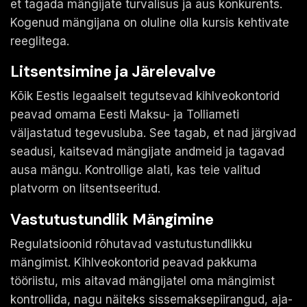
et tagada mängijate turvalisus ja aus konkurents.
Kogenud mängijana on oluline olla kursis kehtivate
reeglitega.
Litsentsimine ja Järelevalve
Kõik Eestis legaalselt tegutsevad kihlveokontorid
peavad omama Eesti Maksu- ja Tolliameti
väljastatud tegevusluba. See tagab, et nad järgivad
seadusi, kaitsevad mängijate andmeid ja tagavad
ausa mängu. Kontrollige alati, kas teie valitud
platvorm on litsentseeritud.
Vastutustundlik Mängimine
Regulatsioonid rõhutavad vastutustundlikku
mängimist. Kihlveokontorid peavad pakkuma
tööriistu, mis aitavad mängijatel oma mängimist
kontrollida, nagu näiteks sissemaksepiirangud, aja-