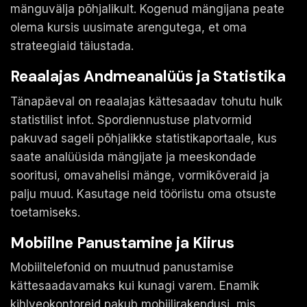
mänguvälja põhjalikult. Kogenud mängijana peate
olema kursis uusimate arengutega, et oma
strateegiaid täiustada.
Reaalajas Andmeanalüüs ja Statistika
Tänapäeval on reaalajas kättesaadav tohutu hulk
statistilist infot. Spordiennustuse platvormid
pakuvad sageli põhjalikke statistikaportaale, kus
saate analüüsida mängijate ja meeskondade
sooritusi, omavahelisi mänge, vormikõveraid ja
palju muud. Kasutage neid tööriistu oma otsuste
toetamiseks.
Mobiilne Panustamine ja Kiirus
Mobiiltelefonid on muutnud panustamise
kättesaadavamaks kui kunagi varem. Enamik
kihlveokontoreid pakub mobiilirakendusi, mis