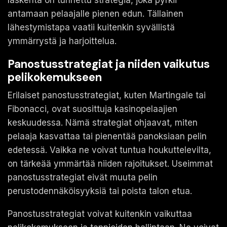
laskenta on tunnettu strategia, joka pyrkii
antamaan pelaajalle pienen edun. Tällainen
lähestymistapa vaatii kuitenkin syvällistä
ymmärrystä ja harjoittelua.
Panostusstrategiat ja niiden vaikutus
pelikokemukseen
Erilaiset panostusstrategiat, kuten Martingale tai
Fibonacci, ovat suosittuja kasinopelaajien
keskuudessa. Nämä strategiat ohjaavat, miten
pelaaja kasvattaa tai pienentää panoksiaan pelin
edetessä. Vaikka ne voivat tuntua houkuttelevilta,
on tärkeää ymmärtää niiden rajoitukset. Useimmat
panostusstrategiat eivät muuta pelin
perustodennäköisyyksiä tai poista talon etua.
Panostusstrategiat voivat kuitenkin vaikuttaa