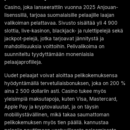
Casino, joka lanseerattiin vuonna 2025 Anjouan-
lisenssillä, tarjoaa suomalaisille pelaajille laajan
valikoiman pelattavaa. Sivusto sisältää yli 4 900
slottia, live-kasinon, blackjack- ja rulettipelejä sekä
jackpot-pelejä, jotka tarjoavat jännitystä ja
mahdollisuuksia voittoihin. Pelivalikoima on
suunniteltu tyydyttämään monenlaisia
pelaajaprofiileja.
Uudet pelaajat voivat aloittaa pelikokemuksensa
hyödyntämällä tervetuliaisbonuksen, joka on 200 %
aina 2 500 dollariin asti. Casino tukee myös
yleisimpiä maksutapoja, kuten Visa, Mastercard,
Apple Pay ja kryptovaluutat, ja on täysin
mobiiliystävällinen, mikä takaa saumattoman
pelikokemuksen myös tien päällä. kannustaa