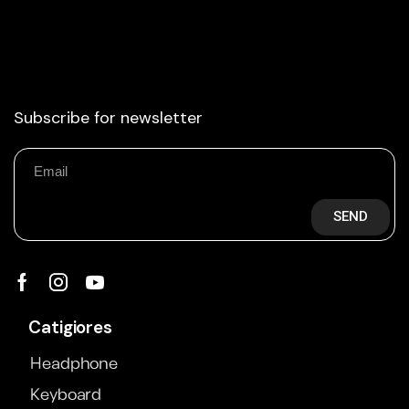
Subscribe for newsletter
SEND
Catigiores
Headphone
Keyboard