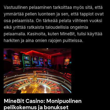
Vastuullinen pelaaminen tarkoittaa myös sitä, että
ymmärtää pelien luonteen ja sen, että tappiot ovat
osa pelaamista. On tärkeää pelata viihteen vuoksi
eikä yrittää ratkaista taloudellisia ongelmia
pelaamalla. Kasinoita, kuten MineBit, tulisi käyttää
harkiten ja aina omien rajojen puitteissa.
MineBit Casino: Monipuolinen
pelikokemus ja bonukset