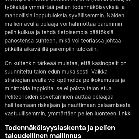
työkaluja ymmärtää pelien todennäköisyyksiä ja
mahdollisia lopputuloksia syvällisemmin. Näiden
mallien avulla pelaaja voi hahmottaa paremmin
pelin kulkua ja tehdä tietoisempia päätöksiä
panostensa suhteen, mikä voi teoriassa johtaa
pitkällä aikavälillä parempiin tuloksiin.
On kuitenkin tärkeää muistaa, että kasinopelit on
suunniteltu talon edun mukaisesti. Vaikka
strategian avulla voi optimoida pelikokemusta ja
minimoida tappioita, se ei poista talon etua.
Peliteorioiden soveltaminen auttaa pelaajaa
hallitsemaan riskejään ja nauttimaan pelaamisesta
vastuullisemmin, ymmärtäen pelien luonteen.
linkki
Todennäköisyyslaskenta ja pelien
taloudellinen mallinnus