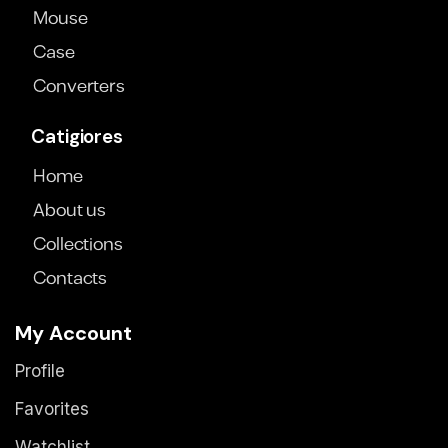
Mouse
Case
Converters
Catigiores
Home
About us
Collections
Contacts
My Account
Profile
Favorites
Watchlist