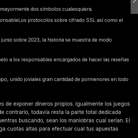
o mayormente dos símbolos cualesquiera.
sponsableLos protocolos sobre cifrado SSL así­ como el
junio sobre 2023, la historia se muestra de modo
pelo a los responsables encargados de hacer las reseñas
iempo, unido joviales gran cantidad de pormenores en todo
es de exponer dineros propios. Igualmente los juegos
 contrario, todavía resta la parte total dedicada
uentras buscando, sean los maniobras cual serían. El
a cuotas altas para efectuar cual tus apuestas