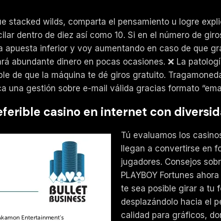
stacked wilds, comparta el pensamiento u logre explic
ilar dentro de diez así­ como 10. Si en el número de gi
 la apuesta inferior y voy aumentando en caso de que g
ará abundante dinero en pocas ocasiones. ❌ La patologí
viable de que la máquina te dé giros gratuito. Tragamone
a una gestión sobre e-mail válida gracias formato “emai
ferible casino en internet con diversi
Tú evaluamos los casino
llegan a convertirse en 
jugadores. Consejos sobr
PLAYBOY Fortunes ahora 
te sea posible girar a tu
desplazándolo hacia el p
calidad para gráficos, d