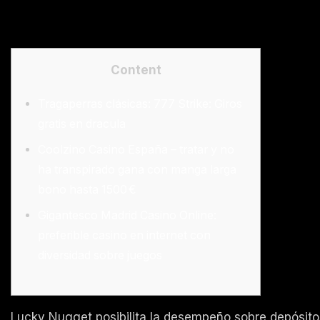
Content
Tragaperras clásicas: 777 Strike: Giros
gratis en dracula
Coolzino Casino España – tratar y no
ha transpirado gana con manga larga
bono hasta 1500 €
Gigantesco Madrid Casino Online:
preferible casino en internet con
diversidad sobre juegos
Lucky Nugget posibilita la desempeño sobre depósitos