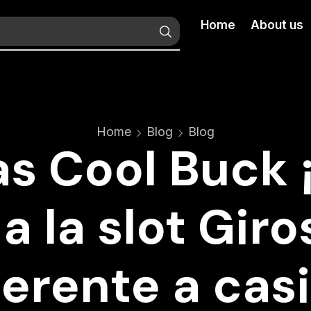
Home
About us
Home
Blog
Blog
as Cool Buck 
a la slot Giro
ferente a casi