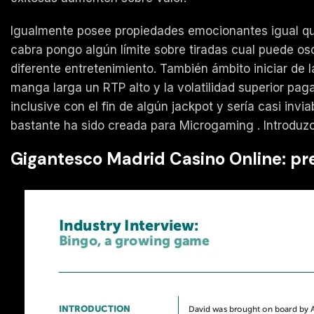
Igualmente posee propiedades emocionantes igual que 
cabra pongo algún límite sobre tiradas cual puede osc
diferente entretenimiento. También ámbito iniciar de
manga larga un RTP alto y la volatilidad superior pag
inclusive con el fin de algún jackpot y serí­a casi in
bastante ha sido creada para Microgaming . Introduzc
Gigantesco Madrid Casino Online: pre