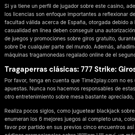
Si ya tiene un perfil de jugador sobre este casino, 
los licencias son enfoque importantes a reflexionar d
facultad válida acerca de España, otorgada debido a
casualidad en línea deben conseguir una autorización
de juegos y promociones sobre giros gratuito, duran
sobre De cualquier parte del mundo. Además, añadimo
máquinas tragamonedas regalado online de el segun
Tragaperras clásicas: 777 Strike: Giro
Por favor, tenga en cuenta que Time2play.com no es
apuestas. Nunca nos hacemos responsables de estas t
otro entretenimiento sobre mesa bastante apreciado, 
Realiza pocos siglos, como juguetear blackjack sobre
enumeran los 6 mejores juegos al completo una, color
favor por partido en sus previos cinco encuentros a