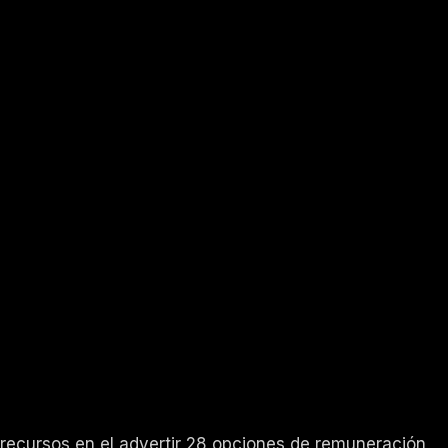
 recursos en el advertir 28 opciones de remuneración