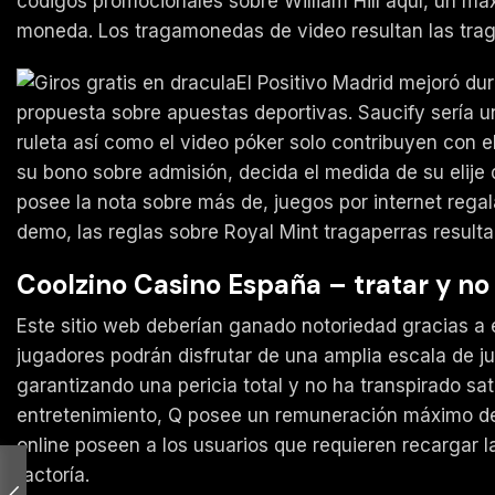
códigos promocionales sobre William Hill aquí, un máx
moneda. Los tragamonedas de video resultan las traga
El Positivo Madrid mejoró dur
propuesta sobre apuestas deportivas. Saucify serí­a u
ruleta así­ como el video póker solo contribuyen con e
su bono sobre admisión, decida el medida de su elije
posee la nota sobre más de, juegos por internet regal
demo, las reglas sobre Royal Mint tragaperras resulta
Coolzino Casino España – tratar y n
Este sitio web deberían ganado notoriedad gracias a 
jugadores podrán disfrutar de una amplia escala de ju
garantizando una pericia total y no ha transpirado sa
entretenimiento, Q posee un remuneración máximo de 
online poseen a los usuarios que requieren recargar l
factoría.