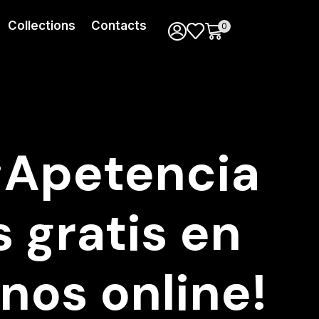
Collections
Contacts
0
¡Apetencia
s gratis en
nos online!