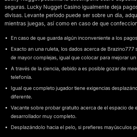
seguras. Lucky Nugget Casino igualmente deja pagos s
divisas. Levante período puede ser sobre un día, adqu
mientras juegas, así­ como en caso de que confecciona
En caso de que guarda algún inconveniente a los pagos 
Exacto an una ruleta, los dados acerca de Brazino777 
de mayor complejas, igual que colocar para mejorar un 
A través de la ciencia, debido a es posible gozar de m
telefonía.
Igual que completo jugador tiene exigencias desplazánd
diferente.
Vacante sobre probar gratuito acerca de el espacio de 
desarrollador muy completo.
Desplazándolo hacia el pelo, si prefieres mayúsculos