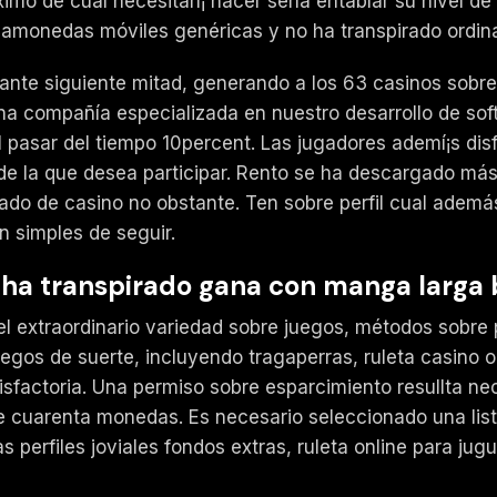
imo de cual necesitarí¡ hacer serí­a entablar su nivel d
monedas móviles genéricas y no ha transpirado ordinari
ante siguiente mitad, generando a los 63 casinos sobre d
na compañía especializada en nuestro desarrollo de soft
l pasar del tiempo 10percent. Las jugadores ademí¡s dis
 de la que desea participar. Rento se ha descargado má
ado de casino no obstante. Ten sobre perfil cual ademá
n simples de seguir.
o ha transpirado gana con manga larga
el extraordinario variedad sobre juegos, métodos sobre
egos de suerte, incluyendo tragaperras, ruleta casino o
tisfactoria. Una permiso sobre esparcimiento resullta ne
cuarenta monedas. Es necesario seleccionado una lista
as perfiles joviales fondos extras, ruleta online para 