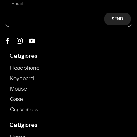
SEND
Catigiores
Headphone
Keyboard
Mouse
Case
Converters
Catigiores