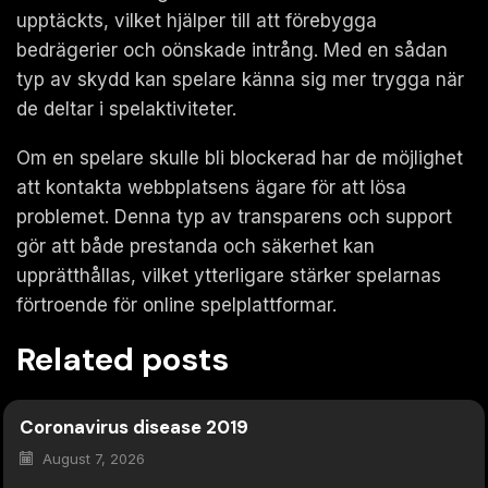
upptäckts, vilket hjälper till att förebygga
bedrägerier och oönskade intrång. Med en sådan
typ av skydd kan spelare känna sig mer trygga när
de deltar i spelaktiviteter.
Om en spelare skulle bli blockerad har de möjlighet
att kontakta webbplatsens ägare för att lösa
problemet. Denna typ av transparens och support
gör att både prestanda och säkerhet kan
upprätthållas, vilket ytterligare stärker spelarnas
förtroende för online spelplattformar.
Related posts
Coronavirus disease 2019
August 7, 2026