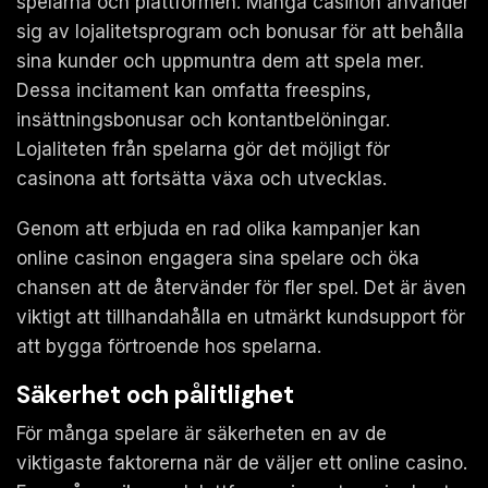
spelarna och plattformen. Många casinon använder
sig av lojalitetsprogram och bonusar för att behålla
sina kunder och uppmuntra dem att spela mer.
Dessa incitament kan omfatta freespins,
insättningsbonusar och kontantbelöningar.
Lojaliteten från spelarna gör det möjligt för
casinona att fortsätta växa och utvecklas.
Genom att erbjuda en rad olika kampanjer kan
online casinon engagera sina spelare och öka
chansen att de återvänder för fler spel. Det är även
viktigt att tillhandahålla en utmärkt kundsupport för
att bygga förtroende hos spelarna.
Säkerhet och pålitlighet
För många spelare är säkerheten en av de
viktigaste faktorerna när de väljer ett online casino.