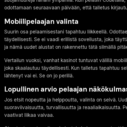
suojamuureja rahani ympärillä. Kun pelasin Codetalla, tun
odottamaan seuraavaan päivään, että talletus kirjautui
Mobiilipelaajan valinta
Suurin osa pelaamisestani tapahtuu liikkeellä. Odottae
täydellisesti. Se ei vaadi erillistä sovellusta, joka täy
ja nämä uudet alustat on rakennettu tätä silmällä pitä
Vertailun vuoksi, vanhat kasinot tuntuvat välillä mobi
joka skaalautuu täydellisesti. Kun talletus tapahtuu s
lähtenyt vai ei. Se on jo perillä.
Lopullinen arvio pelaajan näkökulma
Jos etsit nopeutta ja helppoutta, valinta on selvä. U
suoraviivaisuutta, turvallisuutta ja reaaliaikaisuutta.
vaativat liikaa vaivaa.