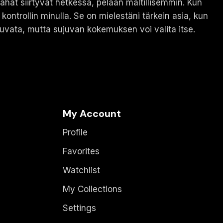
rahat siirtyvät hetkessä, pelaan maltillisemmin. Kun
kontrollin minulla. Se on mielestäni tärkein asia, kun
 luvata, mutta sujuvan kokemuksen voi valita itse.
My Account
Profile
Favorites
Watchlist
My Collections
Settings