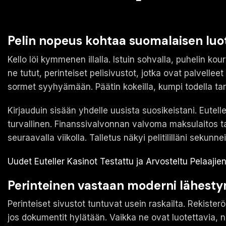
Pelin nopeus kohtaa suomalaisen lu
Kello löi kymmenen illalla. Istuin sohvalla, puhelin kou
ne tutut, perinteiset pelisivustot, jotka ovat palvelleet
sormet syyhyämään. Päätin kokeilla, kumpi todella 
Kirjauduin sisään yhdelle uusista suosikeistani. Eutelle
turvallinen. Finanssivalvonnan valvoma maksulaitos tak
seuraavalla viikolla. Talletus näkyi pelitililläni sekunn
Uudet Euteller Kasinot Testattu ja Arvosteltu Pelaajie
Perinteinen vastaan moderni lähest
Perinteiset sivustot tuntuvat usein raskailta. Rekiste
jos dokumentit hylätään. Vaikka ne ovat luotettavia,