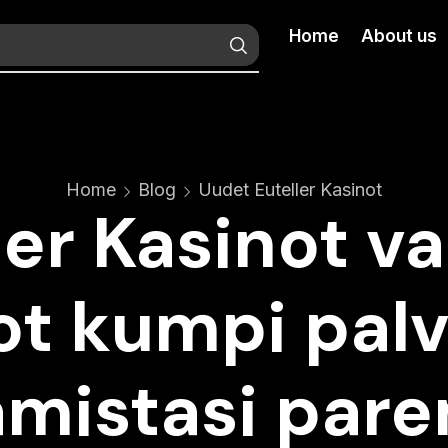
Home
About us
Home
Blog
Uudet Euteller Kasinot
er Kasinot va
ot kumpi pal
amistasi par