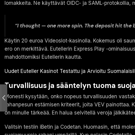
lomakkeita. Ne käyttävät OIDC- ja SAML-protokollia, 
“I thought — one more spin. The deposit hit the 
Käytin 20 euroa Videoslot-kasinolla. Kokemus oli saumat
ero on merkittävä. Eutellerin Express Play -ominaisuus
mahdottomiksi Eutellerin kautta.
Uudet Euteller Kasinot Testattu ja Arvioitu Suomalaisill
Turvallisuus ja sääntelyn tuoma suoj
Monesti kysytään, onko nopeus turvallisuuden vastako
rahanpesun estämisen kriteerit, joita VEV painottaa. Kun
on minulle tärkeää. En halua selvitellä veroja jälkikäte
Valitsin testiin iBetin ja Codetan. Huomasin, että mo