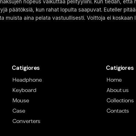
maksujen nopeus vaikuttaa pelityyliini. Kun tiedän, että 
jä päätöksiä, kun rahat lopulta saapuvat. Euteller pitää 
ta muista aina pelata vastuullisesti. Voittoja ei koskaan
Catigiores
Catigiores
Headphone
Home
Keyboard
About us
Mouse
Collections
Case
Contacts
Converters