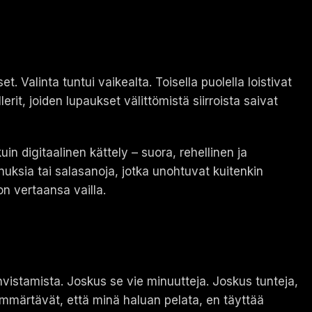
t. Valinta tuntui vaikealta. Toisella puolella loistivat
erit, joiden lupaukset välittömistä siirroista saivat
uin digitaalinen kättely – suora, rehellinen ja
nuksia tai salasanoja, jotka unohtuvat kuitenkin
 on vertaansa vailla.
hvistamista. Joskus se vie minuutteja. Joskus tunteja,
ymmärtävät, että minä haluan pelata, en täyttää