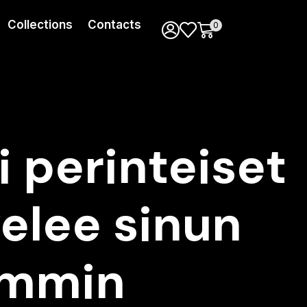
Collections
Contacts
0
i perinteiset
velee sinun
emmin