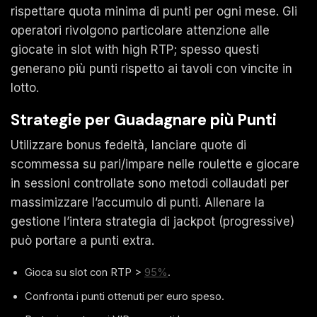
rispettare quota minima di punti per ogni mese. Gli
operatori rivolgono particolare attenzione alle
giocate in slot with high RTP; spesso questi
generano più punti rispetto ai tavoli con vincite in
lotto.
Strategie per Guadagnare più Punti
Utilizzare bonus fedeltà, lanciare quote di
scommessa su pari/impare nelle roulette e giocare
in sessioni controllate sono metodi collaudati per
massimizzare l’accumulo di punti. Allenare la
gestione l’intera strategia di jackpot (progressive)
può portare a punti extra.
Gioca su slot con RTP >
95%
.
Confronta i punti ottenuti per euro speso.