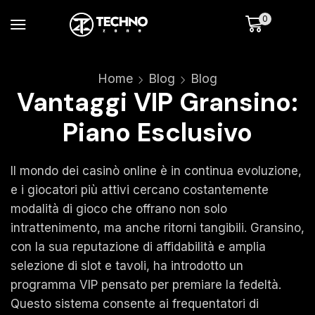
0
Home
Blog
Blog
Vantaggi VIP Gransino:
Piano Esclusivo
Il mondo dei casinò online è in continua evoluzione,
e i giocatori più attivi cercano costantemente
modalità di gioco che offrano non solo
intrattenimento, ma anche ritorni tangibili. Gransino,
con la sua reputazione di affidabilità e amplia
selezione di slot e tavoli, ha introdotto un
programma VIP pensato per premiare la fedeltà.
Questo sistema consente ai frequentatori di