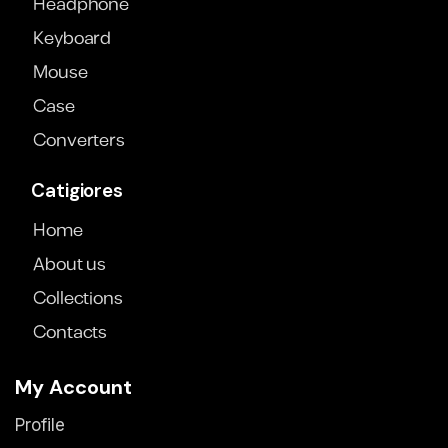
Headphone
Keyboard
Mouse
Case
Converters
Catigiores
Home
About us
Collections
Contacts
My Account
Profile