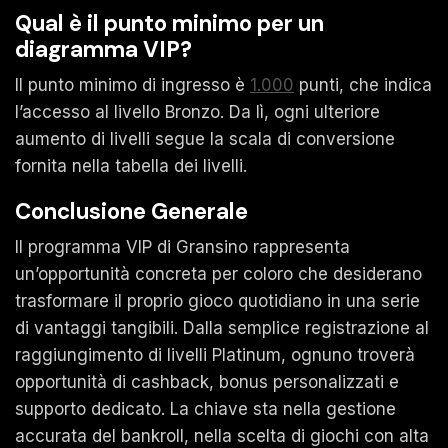
Qual è il punto minimo per un
diagramma VIP?
Il punto minimo di ingresso è
1.000
punti, che indica
l’accesso al livello Bronzo. Da lì, ogni ulteriore
aumento di livelli segue la scala di conversione
fornita nella tabella dei livelli.
Conclusione Generale
Il programma VIP di Gransino rappresenta
un’opportunità concreta per coloro che desiderano
trasformare il proprio gioco quotidiano in una serie
di vantaggi tangibili. Dalla semplice registrazione al
raggiungimento di livelli Platinum, ognuno troverà
opportunità di cashback, bonus personalizzati e
supporto dedicato. La chiave sta nella gestione
accurata del bankroll, nella scelta di giochi con alta