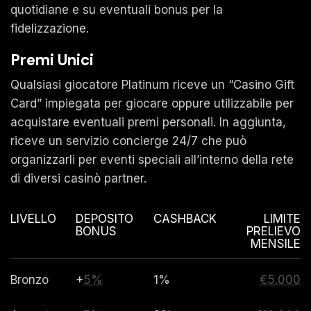
quotidiane e su eventuali bonus per la
fidelizzazione.
Premi Unici
Qualsiasi giocatore Platinum riceve un “Casino Gift
Card” impiegata per giocare oppure utilizzabile per
acquistare eventuali premi personali. In aggiunta,
riceve un servizio concierge 24/7 che può
organizzarli per eventi speciali all’interno della rete
di diversi casinò partner.
LIVELLO
DEPOSITO
CASHBACK
LIMITE
BONUS
PRELIEVO
MENSILE
Bronzo
+
5%
1%
€5.000