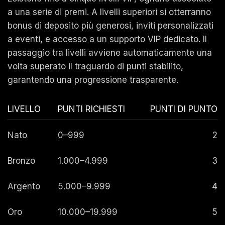
a una serie di premi. A livelli superiori si otterranno
bonus di deposito più generosi, inviti personalizzati
a eventi, e accesso a un supporto VIP dedicato. Il
passaggio tra livelli avviene automaticamente una
volta superato il traguardo di punti stabilito,
garantendo una progressione trasparente.
LIVELLO
PUNTI RICHIESTI
PUNTI DI PUNTO
Nato
0–999
2
Bronzo
1.000–4.999
3
Argento
5.000–9.999
4
Oro
10.000–19.999
5