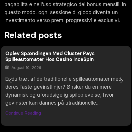
pagabilità e nell’uso strategico dei bonus mensili. In
questo modo, ogni sessione di gioco diventa un
investimento verso premi progressivi e esclusivi.
Related posts
Oplev Spændingen Med Cluster Pays
Spilleautomater Hos Casino IncaSpin
August 10, 2026
Er du træt af de traditionelle spilleautomater med
deres faste gevinstlinjer? Ønsker du en mere
dynamisk og uforudsigelig spiloplevelse, hvor
gevinster kan dannes på utraditionelle...
Continue Reading