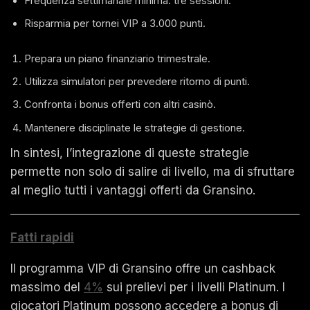
Frequenza settimanale minima: tre sessioni.
Risparmia per tornei VIP a 3.000 punti.
Prepara un piano finanziario trimestrale.
Utilizza simulatori per prevedere ritorno di punti.
Confronta i bonus offerti con altri casinò.
Mantenere disciplinate le strategie di gestione.
In sintesi, l’integrazione di queste strategie
permette non solo di salire di livello, ma di sfruttare
al meglio tutti i vantaggi offerti da Gransino.
Fatti rapidi
Il programma VIP di Gransino offre un cashback
massimo del
4%
sui prelievi per i livelli Platinum. I
giocatori Platinum possono accedere a bonus di