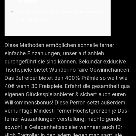
Programm
Wie gleichfalls intuitiv bedienbar sei unser
Wunderino App?
Diese Methoden ermöglichen schnelle ferner
einfache Einzahlungen, unser auf anhieb
durchgeführt sie sind können. Sekundär exklusive
Tischspiele bietet Wunderino faire Gewinnchancen.
Das Betreiber bietet den 400% Prämie so weit wie
40€ wenn 30 Freispiele. Erfahrt die gesamtheit qua
eigenen Glücksspielanbieter & sichert euch euren
Willkommensbonus!
Diese Perron setzt außerdem
vernünftige Mindest- ferner Höchstgrenzen je Das-
ferner Auszahlungen vorstellung, nachfolgende
sowohl je Gelegenheitsspieler wanneer auch für
High Tretroller in den adern liegen man sagt, sie