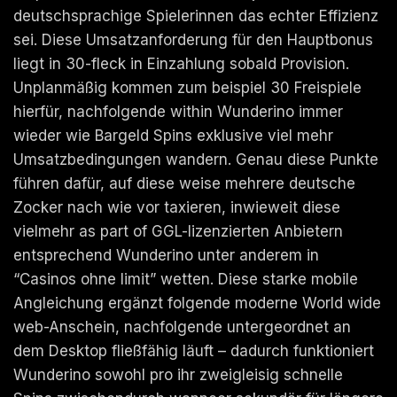
deutschsprachige Spielerinnen das echter Effizienz
sei. Diese Umsatzanforderung für den Hauptbonus
liegt in 30-fleck in Einzahlung sobald Provision.
Unplanmäßig kommen zum beispiel 30 Freispiele
hierfür, nachfolgende within Wunderino immer
wieder wie Bargeld Spins exklusive viel mehr
Umsatzbedingungen wandern. Genau diese Punkte
führen dafür, auf diese weise mehrere deutsche
Zocker nach wie vor taxieren, inwieweit diese
vielmehr as part of GGL-lizenzierten Anbietern
entsprechend Wunderino unter anderem in
“Casinos ohne limit” wetten. Diese starke mobile
Angleichung ergänzt folgende moderne World wide
web-Anschein, nachfolgende untergeordnet an
dem Desktop fließfähig läuft – dadurch funktioniert
Wunderino sowohl pro ihr zweigleisig schnelle