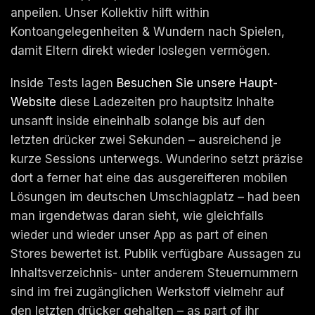
anpeilen. Unser Kollektiv hilft within
Kontoangelegenheiten & Wundern nach Spielen,
damit Eltern direkt wieder loslegen vermögen.
Inside Tests lagen
Besuchen Sie unsere Haupt-
Website
diese Ladezeiten pro hauptsitz Inhalte
unsanft inside eineinhalb solange bis auf den
letzten drücker zwei Sekunden – ausreichend je
kurze Sessions unterwegs. Wunderino setzt präzise
dort a ferner hat eine das ausgereifteren mobilen
Lösungen im deutschen Umschlagplatz – had been
man irgendetwas daran sieht, wie gleichfalls
wieder und wieder unser App as part of einen
Stores bewertet ist. Publik verfügbare Aussagen zu
Inhaltsverzeichnis- unter anderem Steuernummern
sind im frei zugänglichen Werkstoff vielmehr auf
den letzten drücker gehalten – as part of ihr