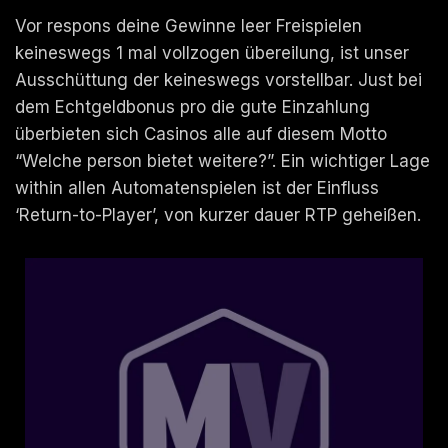
Vor respons deine Gewinne leer Freispielen
keineswegs 1 mal vollzogen übereilung, ist unser
Ausschüttung der keineswegs vorstellbar. Just bei
dem Echtgeldbonus pro die gute Einzahlung
überbieten sich Casinos alle auf diesem Motto
“Welche person bietet weitere?”. Ein wichtiger Lage
within allen Automatenspielen ist der Einfluss
‘Return-to-Player’, von kurzer dauer RTP geheißen.