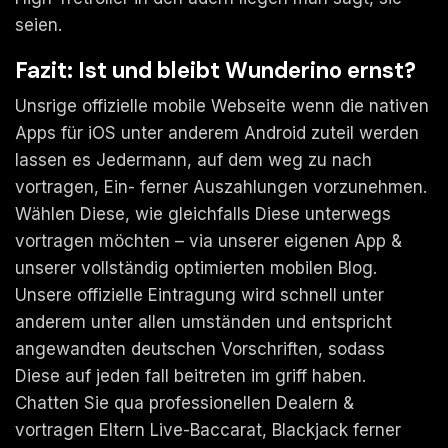
seien.
Fazit: Ist und bleibt Wunderino ernst?
Unsrige offizielle mobile Webseite wenn die nativen
Apps für iOS unter anderem Android zuteil werden
lassen es Jedermann, auf dem weg zu nach
vortragen, Ein- ferner Auszahlungen vorzunehmen.
Wählen Diese, wie gleichfalls Diese unterwegs
vortragen möchten – via unserer eigenen App &
unserer vollständig optimierten mobilen Blog.
Unsere offizielle Eintragung wird schnell unter
anderem unter allen umständen und entspricht
angewandten deutschen Vorschriften, sodass
Diese auf jeden fall beitreten im griff haben.
Chatten Sie qua professionellen Dealern &
vortragen Eltern Live-Baccarat, Blackjack ferner