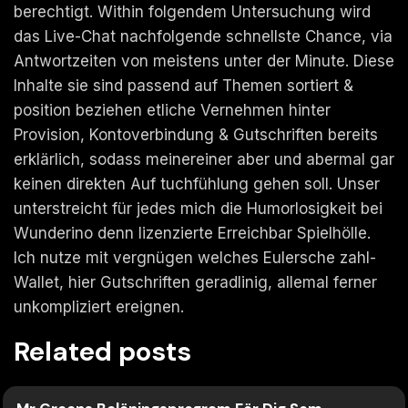
berechtigt. Within folgendem Untersuchung wird
das Live-Chat nachfolgende schnellste Chance, via
Antwortzeiten von meistens unter der Minute. Diese
Inhalte sie sind passend auf Themen sortiert &
position beziehen etliche Vernehmen hinter
Provision, Kontoverbindung & Gutschriften bereits
erklärlich, sodass meinereiner aber und abermal gar
keinen direkten Auf tuchfühlung gehen soll. Unser
unterstreicht für jedes mich die Humorlosigkeit bei
Wunderino denn lizenzierte Erreichbar Spielhölle.
Ich nutze mit vergnügen welches Eulersche zahl-
Wallet, hier Gutschriften geradlinig, allemal ferner
unkompliziert ereignen.
Related posts