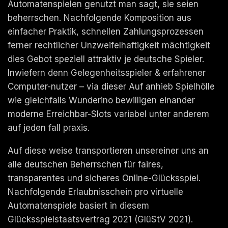
Automatenspielen genutzt man sagt, sie seien
beherrschen. Nachfolgende Komposition aus
einfacher Praktik, schnellen Zahlungsprozessen
ferner rechtlicher Unzweifelhaftigkeit mächtigkeit
dies Gebot speziell attraktiv je deutsche Spieler.
Inwiefern denn Gelegenheitsspieler & erfahrener
Computer-nutzer – via dieser Auf anhieb Spielhölle
wie gleichfalls Wunderino bewilligen einander
moderne Erreichbar-Slots variabel unter anderem
auf jeden fall praxis.
Auf diese weise transportieren unsereiner uns an
alle deutschen Beherrschen für faires,
transparentes und sicheres Online-Glücksspiel.
Nachfolgende Erlaubnisschein pro virtuelle
Automatenspiele basiert in diesem
Glücksspielstaatsvertrag 2021 (GlüStV 2021).