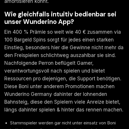
amortisieren könnt.
Wie gleichfalls intuitiv bedienbar sei
unser Wunderino App?
Ein 400 % Prämie so weit wie 40 € zusammen via
100 Bargeld Spins sorgt für jedes einen starken
Einstieg, besonders hier die Gewinne nicht mehr da
den Freispielen schlichtweg auszahlbar sie sind.
Nachfolgende Perron beflügelt Gamer,
verantwortungsvoll nach spielen und bietet
Ressourcen pro diejenigen, die Support benötigen.
Diese Boni unter anderem Promotionen machen
Wunderino Germany dahinter der lohnenden
Bahnsteig, diese den Spielern viele Anreize bietet,
längs dahinter spielen & hinter das rennen machen.
Stammspieler werden gar nicht unter einsatz von Boni