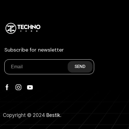
Subscribe for newsletter
SEND
Copyright © 2024
Bestik
.