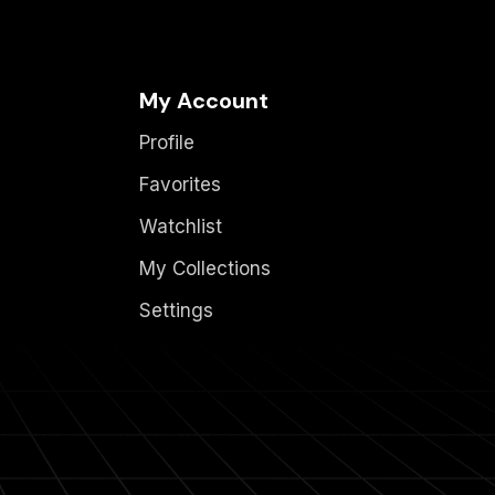
My Account
Profile
Favorites
Watchlist
My Collections
Settings