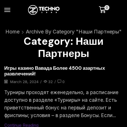
0
Home
Archive By Category "Наши Партнеры"
Category: Наши
Партнеры
Игры казино Вавада Более 4500 азартных
развлечений!
March 28, 2024
/
32
/
0
Турниры проходят еженедельно, а расписание
доступно в разделе «Турниры» на сайте. Есть
приветственный бонус на первый депозит и
фриспины; условия – в разделе Бонусы. Если...
Continue Reading