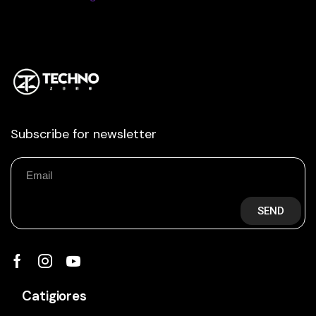
Subscribe for newsletter
SEND
Catigiores