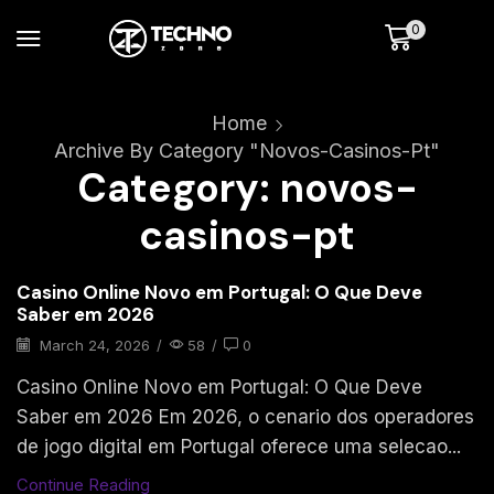
0
Home
Archive By Category "novos-Casinos-Pt"
Category: novos-
casinos-pt
Casino Online Novo em Portugal: O Que Deve
Saber em 2026
March 24, 2026
/
58
/
0
Casino Online Novo em Portugal: O Que Deve
Saber em 2026 Em 2026, o cenario dos operadores
de jogo digital em Portugal oferece uma selecao...
Continue Reading