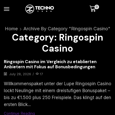
0
Home
Archive By Category "Ringospin Casino"
Category: Ringospin
Casino
Ringospin Casino im Vergleich zu etablierten
Anbietern mit Fokus auf Bonusbedingungen
July 28, 2026
/
17
Willkommenspaket unter der Lupe Ringospin Casino
lockt Neulinge mit einem dreistufigen Bonuspaket –
bis zu €1.500 plus 250 Freispiele. Das klingt auf den
ersten Blick...
Continue Reading