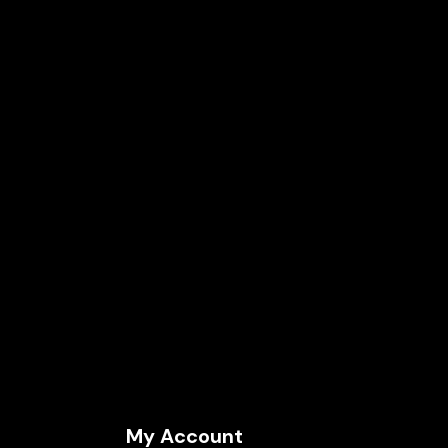
My Account