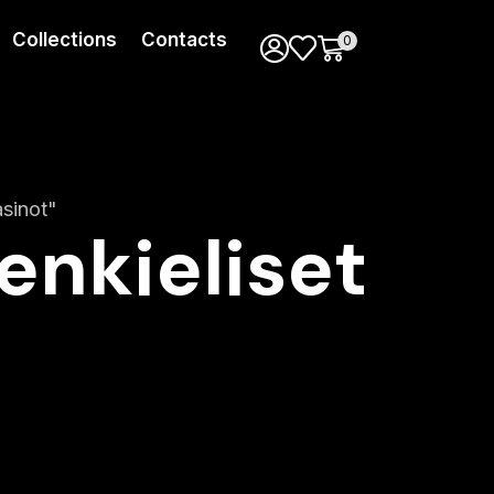
Collections
Contacts
0
sinot"
nkieliset