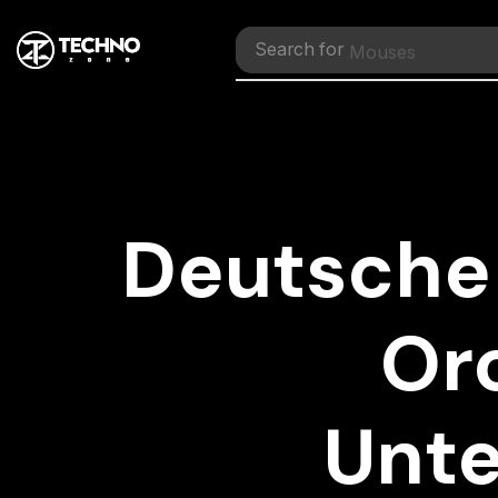
Search for
Mouses
Deutsche 
Or
Unt