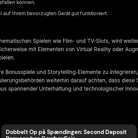
sfallen können.
el auf Ihrem bevorzugten Gerät gut funktioniert.
hematischen Spielen wie Film- und TV-Slots, wird weite
icherweise mit Elementen von Virtual Reality oder Augm
ielen.
Bonusspiele und Storytelling-Elemente zu integrieren, d
lierungsbehörden weiterhin darauf achten, dass diese S
n aus spannender Unterhaltung und technologischer Innov
Dobbelt Op på Spændingen: Second Deposit