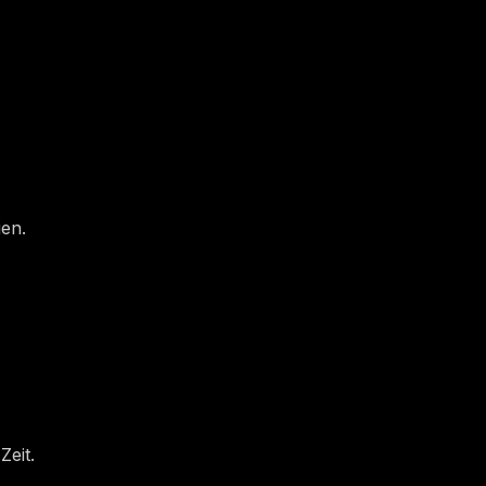
en.
Zeit.