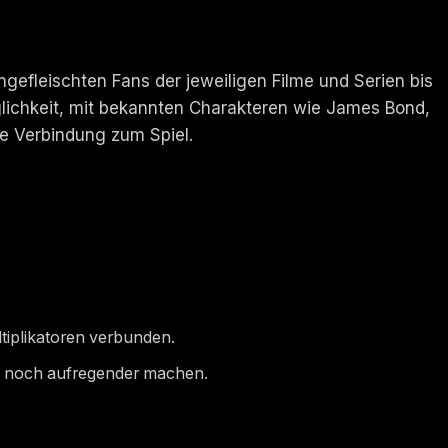
ngefleischten Fans der jeweiligen Filme und Serien bis
lichkeit, mit bekannten Charakteren wie James Bond,
re Verbindung zum Spiel.
tiplikatoren verbunden.
nis noch aufregender machen.