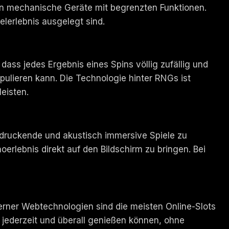
ten mechanische Geräte mit begrenzten Funktionen.
lerlebnis ausgelegt sind.
dass jedes Ergebnis eines Spins völlig zufällig und
pulieren kann. Die Technologie hinter RNGs ist
eisten.
indruckende und akustisch immersive Spiele zu
rlebnis direkt auf den Bildschirm zu bringen. Bei
derner Webtechnologien sind die meisten Online-Slots
s jederzeit und überall genießen können, ohne