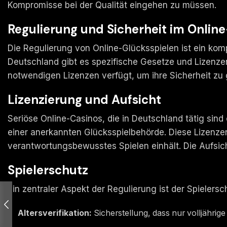
Kompromisse bei der Qualität eingehen zu müssen.
Regulierung und Sicherheit im Onlin
Die Regulierung von Online-Glücksspielen ist ein kom
Deutschland gibt es spezifische Gesetze und Lizenzen,
notwendigen Lizenzen verfügt, um ihre Sicherheit zu 
Lizenzierung und Aufsicht
Seriöse Online-Casinos, die in Deutschland tätig sind
einer anerkannten Glücksspielbehörde. Diese Lizenzen
verantwortungsbewusstes Spielen einhält. Die Aufsi
Spielerschutz
Ein zentraler Aspekt der Regulierung ist der Spieler
Altersverifikation:
Sicherstellung, dass nur volljährig