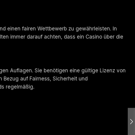
und einen fairen Wettbewerb zu gewährleisten. In
llten immer darauf achten, dass ein Casino über die
ngen Auflagen. Sie benötigen eine gültige Lizenz von
n Bezug auf Fairness, Sicherheit und
ds regelmäßig.