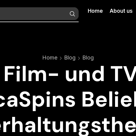
Home
About us
Home
Blog
Blog
Film- und TV
caSpins Belie
erhaltungsth