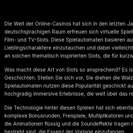
Die Welt der Online-Casinos hat sich in den letzten J
deutschsprachigen Raum erfreuen sich virtuelle Spiel
Film- und TV-Slots. Diese Spielautomaten basieren au
Lieblingscharaktere einzutauchen und dabei vielleich
an solchen thematisch inspirierten Slots, die für kurz
Was macht diese Art von Slots so ansprechend? Es is
Geschichten. Stellen Sie sich vor, Sie drehen die Wa
Spielautomaten nutzen diese Popularität geschickt au
hochgradig immersive Erlebnisse, die weit über das 
Die Technologie hinter diesen Spielen hat sich ebenf
komplexe Bonusrunden, Freispiele, Multiplikatoren und
die Animationen flüssig und die Soundeffekte tragen m
bestrebt sind, die Essenz der Vorlage einzufangen.