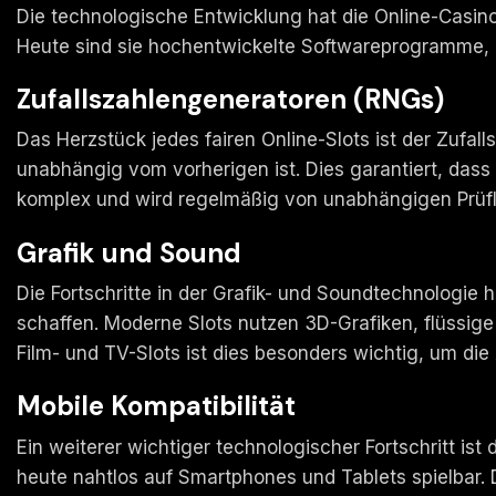
Die technologische Entwicklung hat die Online-Casin
Heute sind sie hochentwickelte Softwareprogramme, di
Zufallszahlengeneratoren (RNGs)
Das Herzstück jedes fairen Online-Slots ist der Zufall
unabhängig vom vorherigen ist. Dies garantiert, dass 
komplex und wird regelmäßig von unabhängigen Prüflab
Grafik und Sound
Die Fortschritte in der Grafik- und Soundtechnologie
schaffen. Moderne Slots nutzen 3D-Grafiken, flüssige
Film- und TV-Slots ist dies besonders wichtig, um die
Mobile Kompatibilität
Ein weiterer wichtiger technologischer Fortschritt i
heute nahtlos auf Smartphones und Tablets spielbar. 