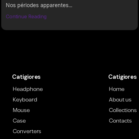
Nos périodes apparentes...
Continue Reading
Catigiores
Catigiores
Headphone
Home
Keyboard
About us
Mouse
Collections
Case
Contacts
Converters