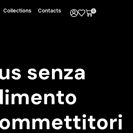
Collections
Contacts
0
nus senza
dimento
scommettitori