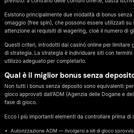
previsto: a contrario delle comuni offerte, basta iscri
Esistono principalmente due modalità di bonus senza de
omaggio (free spin), che possono essere utilizzati su s
attenzione ai requisiti di wagering, cioè il numero di
Questi criteri, introdotti dai casinò online per limit
di strategia. La strategia è individuare siti con term
utilizzo adeguato per completarlo.
Qual è il miglior bonus senza deposito 
Non tutti i bonus senza deposito sono equivalenti: per 
gioco approvati dall’ADM (Agenzia delle Dogane e dei M
fase di gioco.
Ecco i più importanti elementi da controllare prima di
Autorizzazione ADM — rivolgersi a siti di gioco sprovvis