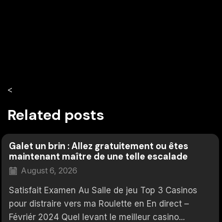
<
Related posts
Galet un brin : Allez gratuitement ou êtes
maintenant maître de une telle escalade
August 6, 2026
Satisfait Examen Au Salle de jeu Top 3 Casinos
pour distraire vers ma Roulette en En direct –
Févriér 2024 Quel levant le meilleur casino...