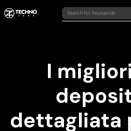
Search for
Keybaords
I miglio
deposi
dettagliata 