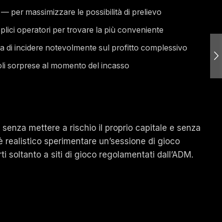
 per massimizzare le possibilità di prelievo
eplici operatori per trovare la più conveniente
hia di incidere notevolmente sul profitto complessivo
voli sorprese al momento del incasso
 senza mettere a rischio il proprio capitale e senza
 è realistico sperimentare un’sessione di gioco
i soltanto a siti di gioco regolamentati dall’ADM.