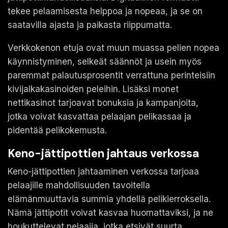
tekee pelaamisesta helppoa ja nopeaa, ja se on
saatavilla ajasta ja paikasta riippumatta.
Verkkokenon etuja ovat muun muassa pelien nopea
käynnistyminen, selkeät säännöt ja usein myös
paremmat palautusprosentit verrattuna perinteisiin
kivijalkakasinoiden peleihin. Lisäksi monet
nettikasinot tarjoavat bonuksia ja kampanjoita,
jotka voivat kasvattaa pelaajan pelikassaa ja
pidentää pelikokemusta.
Keno-jättipottien jahtaus verkossa
Keno-jättipottien jahtaaminen verkossa tarjoaa
pelaajille mahdollisuuden tavoitella
elämänmuuttavia summia yhdellä pelikierroksella.
Nämä jättipotit voivat kasvaa huomattaviksi, ja ne
houkuttelevat pelaajia, jotka etsivät suurta