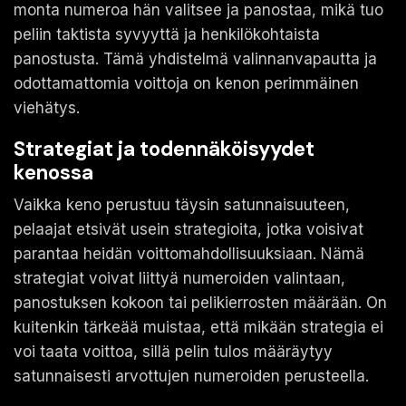
monta numeroa hän valitsee ja panostaa, mikä tuo
peliin taktista syvyyttä ja henkilökohtaista
panostusta. Tämä yhdistelmä valinnanvapautta ja
odottamattomia voittoja on kenon perimmäinen
viehätys.
Strategiat ja todennäköisyydet
kenossa
Vaikka keno perustuu täysin satunnaisuuteen,
pelaajat etsivät usein strategioita, jotka voisivat
parantaa heidän voittomahdollisuuksiaan. Nämä
strategiat voivat liittyä numeroiden valintaan,
panostuksen kokoon tai pelikierrosten määrään. On
kuitenkin tärkeää muistaa, että mikään strategia ei
voi taata voittoa, sillä pelin tulos määräytyy
satunnaisesti arvottujen numeroiden perusteella.