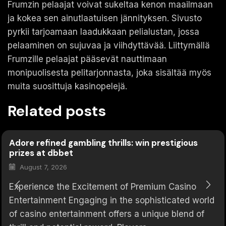
Frumzin pelaajat voivat sukeltaa kenon maailmaan
ja kokea sen ainutlaatuisen jännityksen. Sivusto
pyrkii tarjoamaan laadukkaan pelialustan, jossa
pelaaminen on sujuvaa ja viihdyttävää. Liittymällä
Frumzille pelaajat pääsevät nauttimaan
monipuolisesta pelitarjonnasta, joka sisältää myös
muita suosittuja kasinopelejä.
Related posts
Adore refined gambling thrills: win prestigious
prizes at dbbet
August 7, 2026
Experience the Excitement of Premium Casino
Entertainment Engaging in the sophisticated world
of casino entertainment offers a unique blend of