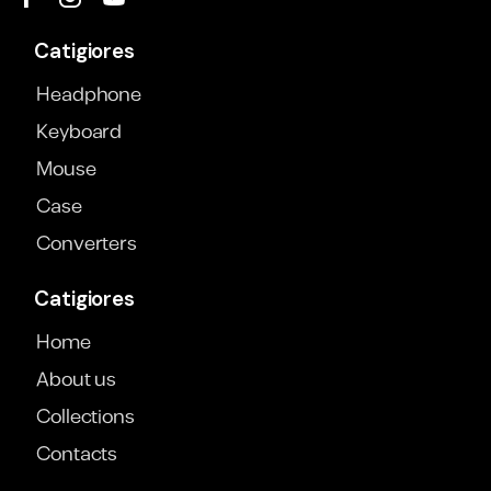
Catigiores
Headphone
Keyboard
Mouse
Case
Converters
Catigiores
Home
About us
Collections
Contacts