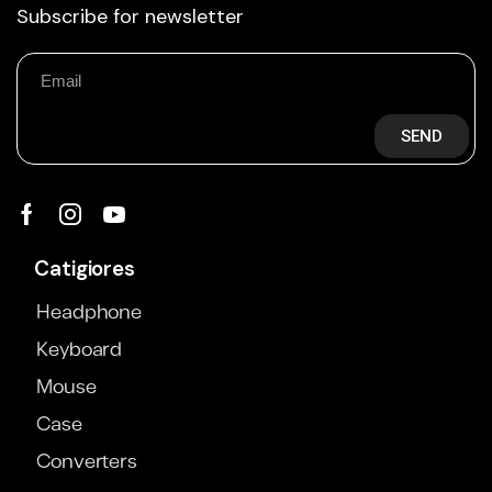
Subscribe for newsletter
SEND
Catigiores
Headphone
Keyboard
Mouse
Case
Converters