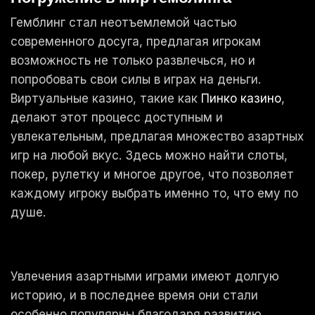
Гемблинг стал неотъемлемой частью
современного досуга, предлагая игрокам
возможность не только развлечься, но и
попробовать свои силы в играх на деньги.
Виртуальные казино, такие как
Пинко казино
,
делают этот процесс доступным и
увлекательным, предлагая множество азартных
игр на любой вкус. Здесь можно найти слоты,
покер, рулетку и многое другое, что позволяет
каждому игроку выбрать именно то, что ему по
душе.
Увлечения азартными играми имеют долгую
историю, и в последнее время они стали
особенно популярны благодаря развитию