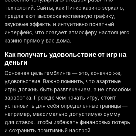
технологий. Сайты, как Пинко казино зеркало,
предлагают высококачественную графику,
звуковые эффекты и интуитивно понятный
интерфейс, что создает атмосферу настоящего
казино прямо у вас дома.
Как получать удовольствие от игр на
деньги
Основная цель гемблинга — это, конечно же,
удовольствие. Важно помнить, что азартные
игры должны быть развлечением, а не способом
заработка. Прежде чем начать игру, стоит
установить для себя определенные границы —
например, максимально допустимую сумму
для ставок, чтобы избежать финансовых потерь
и сохранить позитивный настрой.