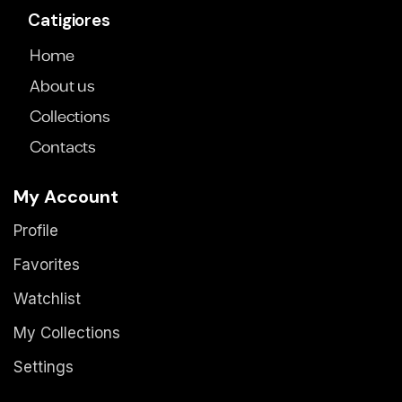
Catigiores
Home
About us
Collections
Contacts
My Account
Profile
Favorites
Watchlist
My Collections
Settings