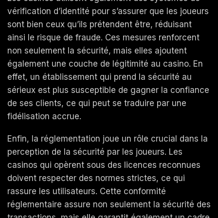
vérification d’identité pour s’assurer que les joueurs
sont bien ceux qu’ils prétendent être, réduisant
ainsi le risque de fraude. Ces mesures renforcent
non seulement la sécurité, mais elles ajoutent
également une couche de légitimité au casino. En
effet, un établissement qui prend la sécurité au
sérieux est plus susceptible de gagner la confiance
de ses clients, ce qui peut se traduire par une
fidélisation accrue.
Enfin, la réglementation joue un rôle crucial dans la
perception de la sécurité par les joueurs. Les
casinos qui opèrent sous des licences reconnues
doivent respecter des normes strictes, ce qui
rassure les utilisateurs. Cette conformité
réglementaire assure non seulement la sécurité des
transactions, mais elle garantit également un cadre