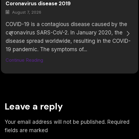
Coronavirus disease 2019
August 7, 2026
COVID-19 is a contagious disease caused by the
coronavirus SARS-CoV-2. In January 2020, the
disease spread worldwide, resulting in the COVID-
19 pandemic. The symptoms of...
Continue Reading
Leave a reply
Your email address will not be published. Required
fields are marked