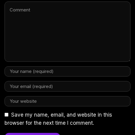
Save my name, email, and website in this
browser for the next time I comment.