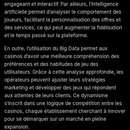
engageant et interactif. Par ailleurs, l’intelligence
artificielle permet d’analyser le comportement des
joueurs, facilitant la personnalisation des offres et
des services, ce qui peut augmenter la fidélisation
et le temps passé sur la plateforme.
En outre, l’utilisation du Big Data permet aux
casinos d’avoir une meilleure compréhension des
préférences et des habitudes de jeu des
utilisateurs. Grâce à cette analyse approfondie, les
opérateurs peuvent ajuster leurs stratégies
marketing et développer des jeux qui répondent
aux attentes de leurs clients. Ce dynamisme
s’inscrit dans une logique de compétition entre les
casinos, chaque établissement cherchant à innover
pour se démarquer sur un marché en pleine
expansion.