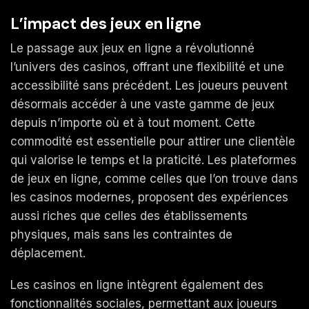
L’impact des jeux en ligne
Le passage aux jeux en ligne a révolutionné
l’univers des casinos, offrant une flexibilité et une
accessibilité sans précédent. Les joueurs peuvent
désormais accéder à une vaste gamme de jeux
depuis n’importe où et à tout moment. Cette
commodité est essentielle pour attirer une clientèle
qui valorise le temps et la praticité. Les plateformes
de jeux en ligne, comme celles que l’on trouve dans
les casinos modernes, proposent des expériences
aussi riches que celles des établissements
physiques, mais sans les contraintes de
déplacement.
Les casinos en ligne intègrent également des
fonctionnalités sociales, permettant aux joueurs