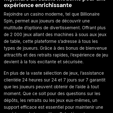
expérience enrichissante
Rejoindre un casino moderne, tel que Billionaire
Spin, permet aux joueurs de découvrir une
multitude d’options de divertissement. Offrant plus
de 2 000 jeux allant des machines à sous aux jeux
de table, cette plateforme s’adresse à tous les
types de joueurs. Grâce à des bonus de bienvenue
attractifs et des retraits rapides, l’expérience de jeu
devient à la fois excitante et sécurisée.
En plus de la vaste sélection de jeux, l’assistance
clientèle 24 heures sur 24 et 7 jours sur 7 garantit
que les joueurs peuvent obtenir de l’aide à tout
moment. Que ce soit pour des questions sur les
dépôts, les retraits ou les jeux eux-mêmes, un
support efficace est essentiel pour maintenir une