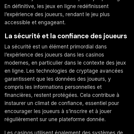
En définitive, les jeux en ligne redéfinissent
l’expérience des joueurs, rendant le jeu plus
accessible et engageant.
La sécurité et la confiance des joueurs
La sécurité est un élément primordial dans
l’expérience des joueurs dans les casinos
modernes, en particulier dans le contexte des jeux
en ligne. Les technologies de cryptage avancées
garantissent que les données des joueurs, y
compris les informations personnelles et
financières, restent protégées. Cela contribue à
instaurer un climat de confiance, essentiel pour
encourager les joueurs à s’inscrire et à jouer
régulièrement sur une plateforme donnée.
Les casinos utilisent également des systèmes de