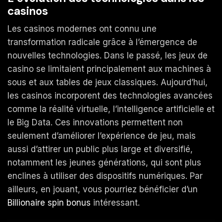
casinos
Les casinos modernes ont connu une
transformation radicale grâce à l’émergence de
nouvelles technologies. Dans le passé, les jeux de
casino se limitaient principalement aux machines à
sous et aux tables de jeux classiques. Aujourd’hui,
les casinos incorporent des technologies avancées
comme la réalité virtuelle, l’intelligence artificielle et
le Big Data. Ces innovations permettent non
seulement d’améliorer l’expérience de jeu, mais
aussi d’attirer un public plus large et diversifié,
notamment les jeunes générations, qui sont plus
enclines à utiliser des dispositifs numériques. Par
ailleurs, en jouant, vous pourriez bénéficier d’un
Billionaire spin bonus
intéressant.