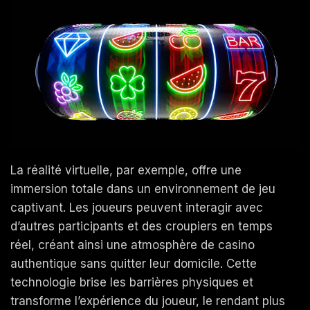
La réalité virtuelle, par exemple, offre une
immersion totale dans un environnement de jeu
captivant. Les joueurs peuvent interagir avec
d’autres participants et des croupiers en temps
réel, créant ainsi une atmosphère de casino
authentique sans quitter leur domicile. Cette
technologie brise les barrières physiques et
transforme l’expérience du joueur, le rendant plus