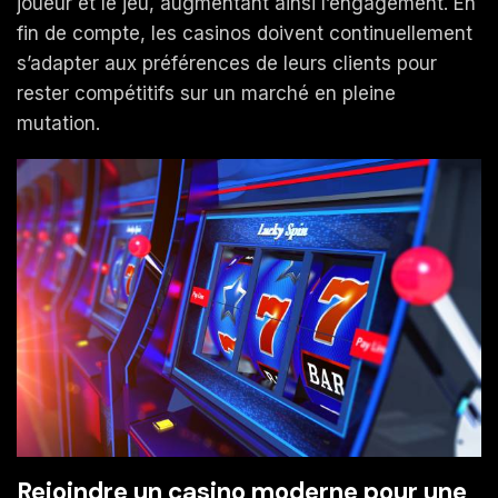
joueur et le jeu, augmentant ainsi l’engagement. En
fin de compte, les casinos doivent continuellement
s’adapter aux préférences de leurs clients pour
rester compétitifs sur un marché en pleine
mutation.
Rejoindre un casino moderne pour une