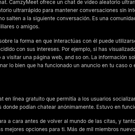
at. CamzyMeet ofrece un chat de vídeo aleatorio ultra
atorio ultrarrápido para mantener conversaciones sin i
o salten a la siguiente conversación. Es una comunidad
liares o amigos.
obre la forma en que interactúas con él puede utilizarse
incidido con sus intereses. Por ejemplo, si has visualiza
 a visitar una página web, and so on. La información so
inar lo bien que ha funcionado un anuncio en tu caso o e
en línea gratuito que permitía a los usuarios socializa
les donde podían chatear anónimamente. Estuvo en fun
 a cara antes de volver al mundo de las citas, y tanto 
las mejores opciones para ti. Más de mil miembros nuev