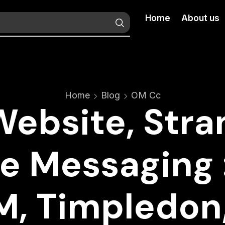
Home
About us
Home
Blog
OM Cc
ebsite, Stra
e Messaging :
, Timpledon,