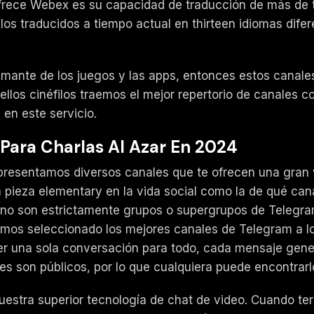
frece Webex es su capacidad de traducción de más de th
los traducidos a tiempo actual en thirteen idiomas dif
mante de los juegos y las apps, entonces estos canales
llos cinéfilos traemos el mejor repertorio de canales co
en este servicio.
 Para Charlas Al Azar En 2024
 presentamos diversos canales que te ofrecen una gran
a pieza elementary en la vida social como la de qué can
o son estrictamente grupos o supergrupos de Telegram
emos seleccionado los mejores canales de Telegram a lo
ber una sola conversación para todo, cada mensaje gen
s son públicos, por lo que cualquiera puede encontrarlo
stra superior tecnología de chat de video. Cuando term