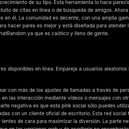
o crecimiento de su tipo. Esta herramienta lo hace par
ratuito de citas en línea o de búsqueda de amigos. Ahora
en él. La comunidad es decente, con una amplia gama d
para hacer pares es mejor y está diseñada para atender
hatRandom ya que es caótico y lleno de gente.
es disponibles en línea. Empareja a usuarios aleatorio
ear con más de los ajustes de llamadas a través de per
 en las interacción mediante vídeos o mensajes con otro
arte negativa es que esta pink social sólo puedes utiliz
das con un cliente oficial de escritorio. Esta red soci
 lentes de cara para maximizar la diversión. La parte n
 que en las versiones web y de escritorio no encontrarás