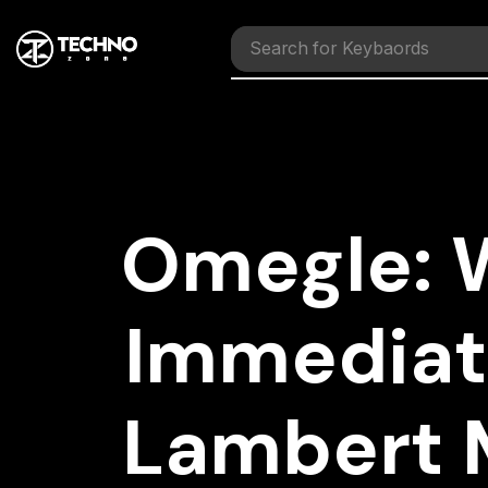
Search for
Mouses
Omegle: W
Immediat
Lambert M