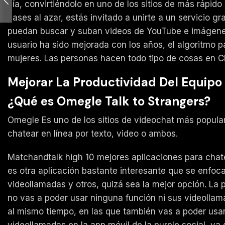
día, convirtiéndolo en uno de los sitios de más rápid
pases al azar, estás invitado a unirte a un servicio g
puedan buscar y suban videos de YouTube e imágenes 
usuario ha sido mejorada con los años, el algoritmo 
mujeres. Las personas hacen todo tipo de cosas en C
Mejorar La Productividad Del Equipo
¿Qué es Omegle Talk to Strangers?
Omegle Es uno de los sitios de videochat más popular
chatear en línea por texto, video o ambos.
Matchandtalk high 10 mejores aplicaciones para chat
es otra aplicación bastante interesante que se enfoca
videollamadas y otros, quizá sea la mejor opción. La p
no vas a poder usar ninguna función ni sus videollama
al mismo tiempo, en las que también vas a poder usar
videollamadas en la app móvil de la purple social, ya