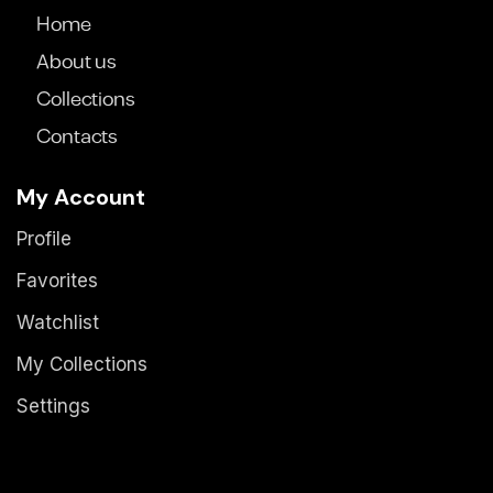
Home
About us
Collections
Contacts
My Account
Profile
Favorites
Watchlist
My Collections
Settings