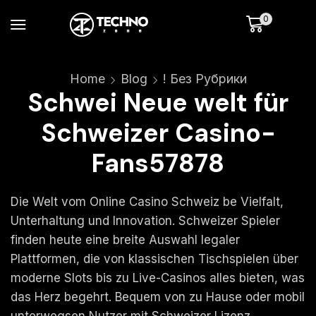
0
Home
Blog
! Без Рубрики
Schwei Neue welt für
Schweizer Casino-
Fans57878
Die Welt vom Online Casino Schweiz be Vielfalt,
Unterhaltung und Innovation. Schweizer Spieler
finden heute eine breite Auswahl legaler
Plattformen, die von klassischen Tischspielen über
moderne Slots bis zu Live-Casinos alles bieten, was
das Herz begehrt. Bequem von zu Hause oder mobil