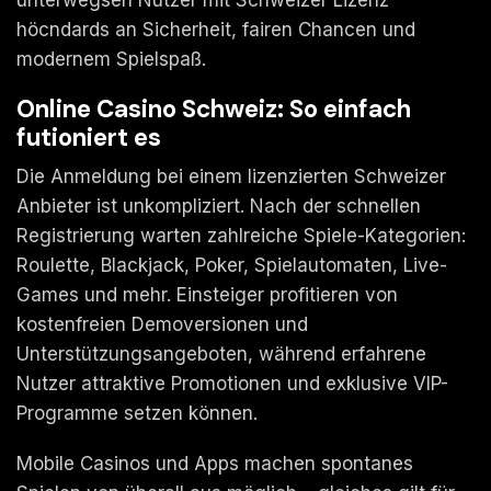
unterwegsen Nutzer mit Schweizer Lizenz
höcndards an Sicherheit, fairen Chancen und
modernem Spielspaß.
Online Casino Schweiz: So einfach
futioniert es
Die Anmeldung bei einem lizenzierten Schweizer
Anbieter ist unkompliziert. Nach der schnellen
Registrierung warten zahlreiche Spiele-Kategorien:
Roulette, Blackjack, Poker, Spielautomaten, Live-
Games und mehr. Einsteiger profitieren von
kostenfreien Demoversionen und
Unterstützungsangeboten, während erfahrene
Nutzer attraktive Promotionen und exklusive VIP-
Programme setzen können.
Mobile Casinos und Apps machen spontanes