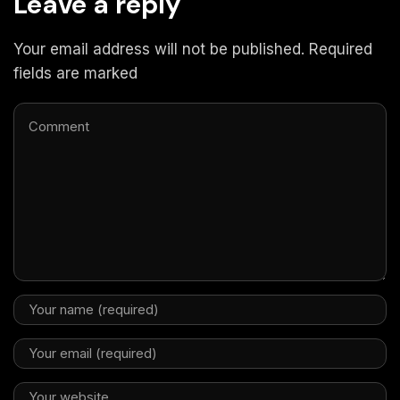
Leave a reply
Your email address will not be published. Required
fields are marked