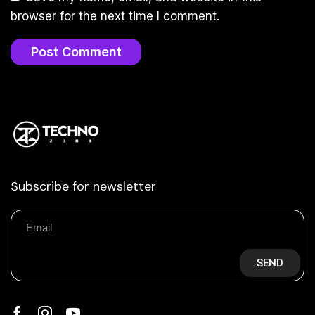
browser for the next time I comment.
Subscribe for newsletter
SEND